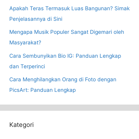
Apakah Teras Termasuk Luas Bangunan? Simak
Penjelasannya di Sini
Mengapa Musik Populer Sangat Digemari oleh
Masyarakat?
Cara Sembunyikan Bio IG: Panduan Lengkap
dan Terperinci
Cara Menghilangkan Orang di Foto dengan
PicsArt: Panduan Lengkap
Kategori