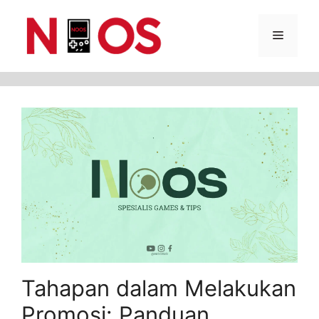
Skip
Menu
to
content
Tahapan dalam Melakukan
Promosi: Panduan