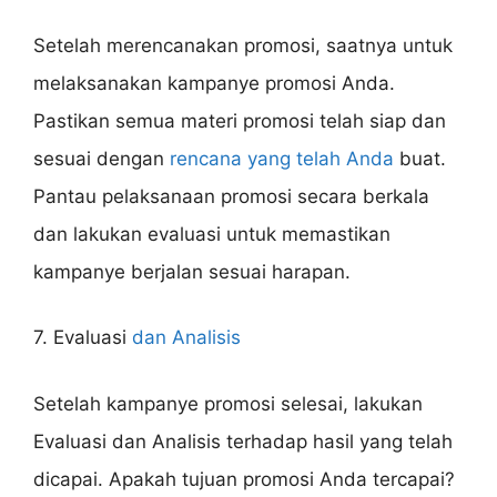
Setelah merencanakan promosi, saatnya untuk
melaksanakan kampanye promosi Anda.
Pastikan semua materi promosi telah siap dan
sesuai dengan
rencana yang telah Anda
buat.
Pantau pelaksanaan promosi secara berkala
dan lakukan evaluasi untuk memastikan
kampanye berjalan sesuai harapan.
7. Evaluasi
dan Analisis
Setelah kampanye promosi selesai, lakukan
Evaluasi dan Analisis terhadap hasil yang telah
dicapai. Apakah tujuan promosi Anda tercapai?