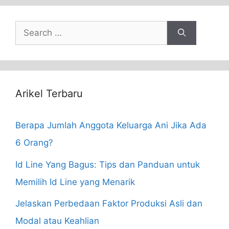
Search
for:
Arikel Terbaru
Berapa Jumlah Anggota Keluarga Ani Jika Ada
6 Orang?
Id Line Yang Bagus: Tips dan Panduan untuk
Memilih Id Line yang Menarik
Jelaskan Perbedaan Faktor Produksi Asli dan
Modal atau Keahlian