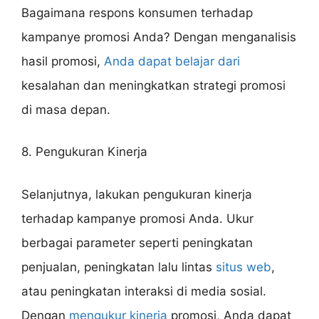
Bagaimana respons konsumen terhadap
kampanye promosi Anda? Dengan menganalisis
hasil promosi,
Anda dapat belajar dari
kesalahan dan meningkatkan strategi promosi
di masa depan.
8. Pengukuran Kinerja
Selanjutnya, lakukan pengukuran kinerja
terhadap kampanye promosi Anda. Ukur
berbagai parameter seperti peningkatan
penjualan, peningkatan lalu lintas
situs web
,
atau peningkatan interaksi di media sosial.
Dengan
mengukur kinerja
promosi, Anda dapat