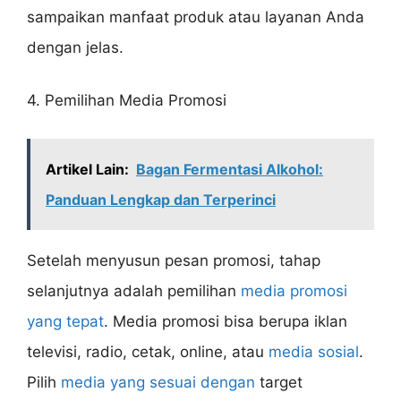
sampaikan manfaat produk atau layanan Anda
dengan jelas.
4. Pemilihan Media Promosi
Artikel Lain:
Bagan Fermentasi Alkohol:
Panduan Lengkap dan Terperinci
Setelah menyusun pesan promosi, tahap
selanjutnya adalah pemilihan
media promosi
yang tepat
. Media promosi bisa berupa iklan
televisi, radio, cetak, online, atau
media sosial
.
Pilih
media yang sesuai dengan
target