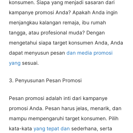
konsumen. Siapa yang menjadi sasaran dari
kampanye promosi Anda? Apakah Anda ingin
menjangkau kalangan remaja, ibu rumah
tangga, atau profesional muda? Dengan
mengetahui siapa target konsumen Anda, Anda
dapat menyusun pesan
dan media promosi
yang
sesuai.
3. Penyusunan Pesan Promosi
Pesan promosi adalah inti dari kampanye
promosi Anda. Pesan harus jelas, menarik, dan
mampu mempengaruhi target konsumen. Pilih
kata-kata
yang tepat dan
sederhana, serta