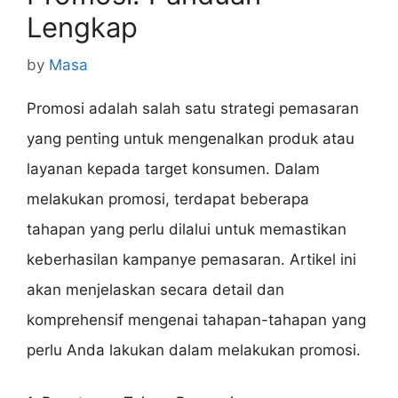
Lengkap
by
Masa
Promosi adalah salah satu strategi pemasaran
yang penting untuk mengenalkan produk atau
layanan kepada target konsumen. Dalam
melakukan promosi, terdapat beberapa
tahapan yang perlu dilalui untuk memastikan
keberhasilan kampanye pemasaran. Artikel ini
akan menjelaskan secara detail dan
komprehensif mengenai tahapan-tahapan yang
perlu Anda lakukan dalam melakukan promosi.