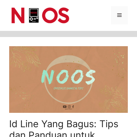
Skip
Menu
to
content
Id Line Yang Bagus: Tips
dan Panduan untuk