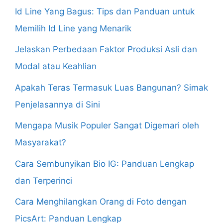
Id Line Yang Bagus: Tips dan Panduan untuk
Memilih Id Line yang Menarik
Jelaskan Perbedaan Faktor Produksi Asli dan
Modal atau Keahlian
Apakah Teras Termasuk Luas Bangunan? Simak
Penjelasannya di Sini
Mengapa Musik Populer Sangat Digemari oleh
Masyarakat?
Cara Sembunyikan Bio IG: Panduan Lengkap
dan Terperinci
Cara Menghilangkan Orang di Foto dengan
PicsArt: Panduan Lengkap