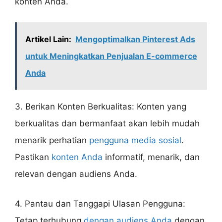
konten Anda.
Artikel Lain:
Mengoptimalkan Pinterest Ads
untuk Meningkatkan Penjualan E-commerce
Anda
3. Berikan Konten Berkualitas: Konten yang
berkualitas dan bermanfaat akan lebih mudah
menarik perhatian
pengguna media sosial
.
Pastikan
konten Anda
informatif, menarik, dan
relevan dengan audiens Anda.
4. Pantau dan Tanggapi Ulasan Pengguna:
Tetap terhubung
dengan audiens Anda
dengan