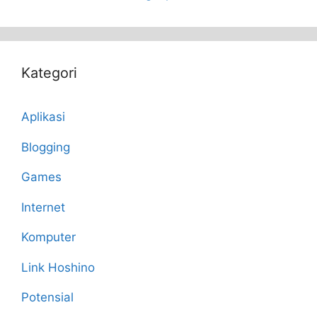
Kategori
Aplikasi
Blogging
Games
Internet
Komputer
Link Hoshino
Potensial