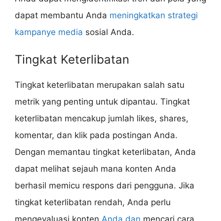
dapat membantu Anda
meningkatkan strategi
kampanye media
sosial Anda.
Tingkat Keterlibatan
Tingkat keterlibatan merupakan salah satu
metrik yang penting untuk dipantau. Tingkat
keterlibatan mencakup jumlah likes, shares,
komentar, dan klik pada postingan Anda.
Dengan memantau tingkat keterlibatan, Anda
dapat melihat sejauh mana konten Anda
berhasil memicu respons dari pengguna. Jika
tingkat keterlibatan rendah, Anda perlu
mengevaluasi konten
Anda dan
mencari cara