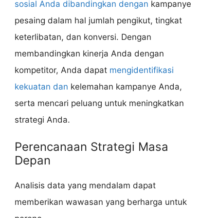
sosial Anda dibandingkan dengan
kampanye
pesaing dalam hal jumlah pengikut, tingkat
keterlibatan, dan konversi. Dengan
membandingkan kinerja Anda dengan
kompetitor, Anda dapat
mengidentifikasi
kekuatan dan
kelemahan kampanye Anda,
serta mencari peluang untuk meningkatkan
strategi Anda.
Perencanaan Strategi Masa
Depan
Analisis data yang mendalam dapat
memberikan wawasan yang berharga untuk