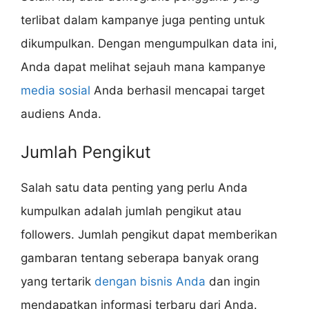
terlibat dalam kampanye juga penting untuk
dikumpulkan. Dengan mengumpulkan data ini,
Anda dapat melihat sejauh mana kampanye
media sosial
Anda berhasil mencapai target
audiens Anda.
Jumlah Pengikut
Salah satu data penting yang perlu Anda
kumpulkan adalah jumlah pengikut atau
followers. Jumlah pengikut dapat memberikan
gambaran tentang seberapa banyak orang
yang tertarik
dengan bisnis Anda
dan ingin
mendapatkan informasi terbaru dari Anda.