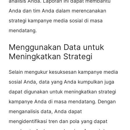
analisis Anda. Laporan ini dapat membantu
Anda dan tim Anda dalam merencanakan
strategi kampanye media sosial di masa
mendatang.
Menggunakan Data untuk
Meningkatkan Strategi
Selain mengukur kesuksesan kampanye media
sosial Anda, data yang Anda kumpulkan juga
dapat digunakan untuk meningkatkan strategi
kampanye Anda di masa mendatang. Dengan
menganalisis data, Anda dapat
mengidentifikasi tren dan pola yang dapat