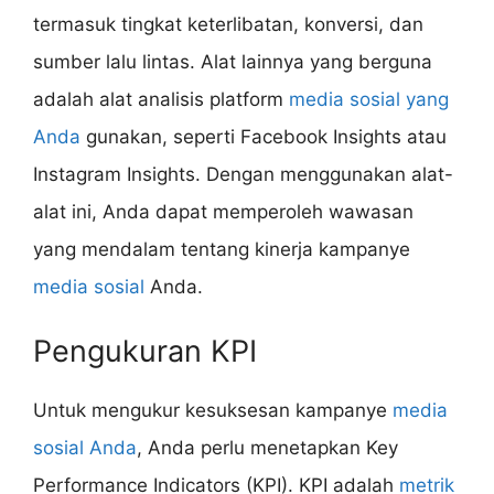
termasuk tingkat keterlibatan, konversi, dan
sumber lalu lintas. Alat lainnya yang berguna
adalah alat analisis platform
media sosial yang
Anda
gunakan, seperti Facebook Insights atau
Instagram Insights. Dengan menggunakan alat-
alat ini, Anda dapat memperoleh wawasan
yang mendalam tentang kinerja kampanye
media sosial
Anda.
Pengukuran KPI
Untuk mengukur kesuksesan kampanye
media
sosial Anda
, Anda perlu menetapkan Key
Performance Indicators (KPI). KPI adalah
metrik