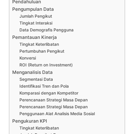
Pendahuluan
Pengumpulan Data
Jumlah Pengikut
Tingkat Interaksi
Data Demografis Pengguna
Pemantauan Kinerja
Tingkat Keterlibatan
Pertumbuhan Pengikut
Konversi
ROI (Return on Investment)
Menganalisis Data
Segmentasi Data
Identifikasi Tren dan Pola
Komparasi dengan Kompetitor
Perencanaan Strategi Masa Depan
Perencanaan Strategi Masa Depan
Penggunaan Alat Analisis Media Sosial
Pengukuran KPI
Tingkat Keterlibatan