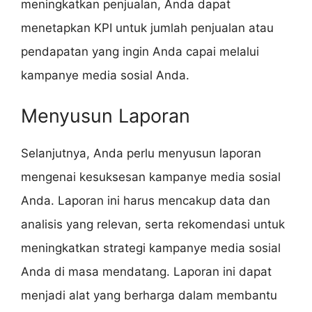
meningkatkan penjualan, Anda dapat
menetapkan KPI untuk jumlah penjualan atau
pendapatan yang ingin Anda capai melalui
kampanye media sosial Anda.
Menyusun Laporan
Selanjutnya, Anda perlu menyusun laporan
mengenai kesuksesan kampanye media sosial
Anda. Laporan ini harus mencakup data dan
analisis yang relevan, serta rekomendasi untuk
meningkatkan strategi kampanye media sosial
Anda di masa mendatang. Laporan ini dapat
menjadi alat yang berharga dalam membantu