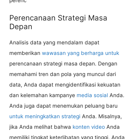
perenc
Perencanaan Strategi Masa
Depan
Analisis data yang mendalam dapat
memberikan
wawasan yang berharga untuk
perencanaan strategi masa depan. Dengan
memahami tren dan pola yang muncul dari
data, Anda dapat mengidentifikasi kekuatan
dan kelemahan kampanye
media sosial
Anda.
Anda juga dapat menemukan peluang baru
untuk meningkatkan strategi
Anda. Misalnya,
jika Anda melihat bahwa
konten video
Anda
memiliki tingkat keterlibatan yang tinggi, Anda