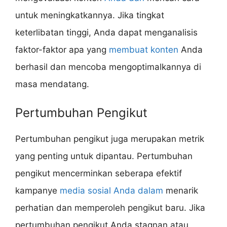
untuk meningkatkannya. Jika tingkat
keterlibatan tinggi, Anda dapat menganalisis
faktor-faktor apa yang
membuat konten
Anda
berhasil dan mencoba mengoptimalkannya di
masa mendatang.
Pertumbuhan Pengikut
Pertumbuhan pengikut juga merupakan metrik
yang penting untuk dipantau. Pertumbuhan
pengikut mencerminkan seberapa efektif
kampanye
media sosial Anda dalam
menarik
perhatian dan memperoleh pengikut baru. Jika
pertumbuhan pengikut Anda stagnan atau