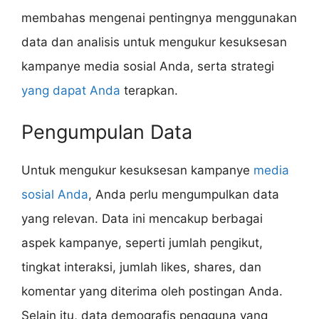
membahas mengenai pentingnya menggunakan
data dan analisis untuk mengukur kesuksesan
kampanye media sosial Anda, serta strategi
yang dapat Anda
terapkan.
Pengumpulan Data
Untuk mengukur kesuksesan kampanye
media
sosial Anda
, Anda perlu mengumpulkan data
yang relevan. Data ini mencakup berbagai
aspek kampanye, seperti jumlah pengikut,
tingkat interaksi, jumlah likes, shares, dan
komentar yang diterima oleh postingan Anda.
Selain itu, data demografis pengguna yang