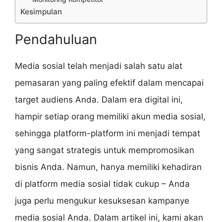
Kesimpulan
Pendahuluan
Media sosial telah menjadi salah satu alat
pemasaran yang paling efektif dalam mencapai
target audiens Anda. Dalam era digital ini,
hampir setiap orang memiliki akun media sosial,
sehingga platform-platform ini menjadi tempat
yang sangat strategis untuk mempromosikan
bisnis Anda. Namun, hanya memiliki kehadiran
di platform media sosial tidak cukup – Anda
juga perlu mengukur kesuksesan kampanye
media sosial Anda. Dalam artikel ini, kami akan