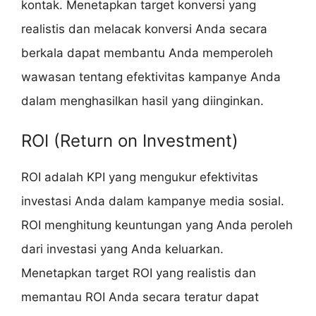
kontak. Menetapkan target konversi yang
realistis dan melacak konversi Anda secara
berkala dapat membantu Anda memperoleh
wawasan tentang efektivitas kampanye Anda
dalam menghasilkan hasil yang diinginkan.
ROI (Return on Investment)
ROI adalah KPI yang mengukur efektivitas
investasi Anda dalam kampanye media sosial.
ROI menghitung keuntungan yang Anda peroleh
dari investasi yang Anda keluarkan.
Menetapkan target ROI yang realistis dan
memantau ROI Anda secara teratur dapat