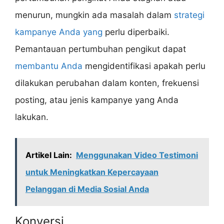
menurun, mungkin ada masalah dalam
strategi
kampanye Anda yang
perlu diperbaiki.
Pemantauan pertumbuhan pengikut dapat
membantu Anda
mengidentifikasi apakah perlu
dilakukan perubahan dalam konten, frekuensi
posting, atau jenis kampanye yang Anda
lakukan.
Artikel Lain:
Menggunakan Video Testimoni
untuk Meningkatkan Kepercayaan
Pelanggan di Media Sosial Anda
Konversi