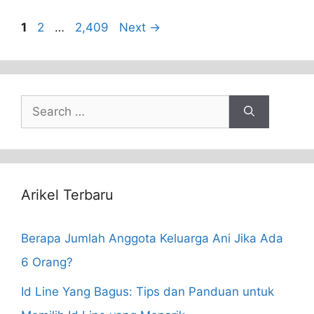
Page
Page
Page
1
2
…
2,409
Next
→
Search
for:
Arikel Terbaru
Berapa Jumlah Anggota Keluarga Ani Jika Ada
6 Orang?
Id Line Yang Bagus: Tips dan Panduan untuk