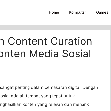
Home
Komputer
Games
 Content Curation
onten Media Sosial
g sangat penting dalam pemasaran digital. Dengan
sosial adalah tempat yang tepat untuk
ghasilkan konten yang relevan dan menarik