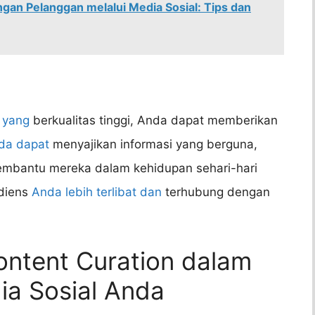
n Pelanggan melalui Media Sosial: Tips dan
 yang
berkualitas tinggi, Anda dapat memberikan
da dapat
menyajikan informasi yang berguna,
embantu mereka dalam kehidupan sehari-hari
udiens
Anda lebih terlibat dan
terhubung dengan
ntent Curation dalam
ia Sosial Anda