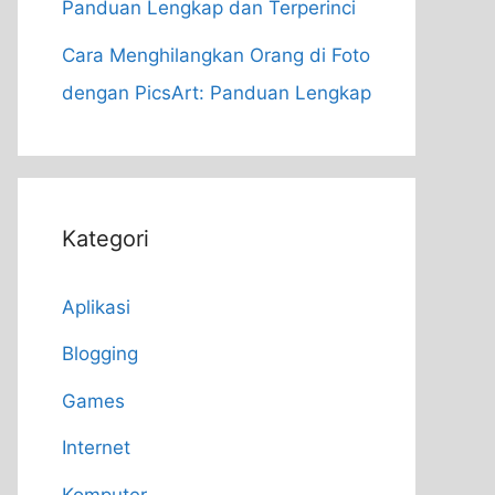
Panduan Lengkap dan Terperinci
Cara Menghilangkan Orang di Foto
dengan PicsArt: Panduan Lengkap
Kategori
Aplikasi
Blogging
Games
Internet
Komputer