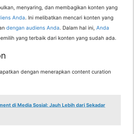
pulkan, menyaring, dan membagikan konten yang
iens Anda
. Ini melibatkan mencari konten yang
kan
dengan audiens Anda
. Dalam hal ini,
Anda
memilih yang terbaik dari konten yang sudah ada.
on
apatkan dengan menerapkan content curation
nt di Media Sosial: Jauh Lebih dari Sekadar