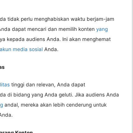
da tidak perlu menghabiskan waktu berjam-jam
 Anda dapat mencari dan memilih konten
yang
a kepada audiens Anda. Ini akan menghemat
akun media sosial
Anda.
as
itas
tinggi dan relevan, Anda dapat
nda di bidang yang Anda geluti. Jika audiens Anda
ng
andal, mereka akan lebih cenderung untuk
 Anda.
arang Konten