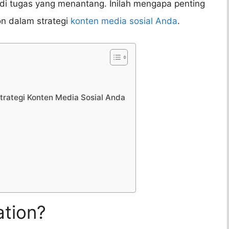
adi tugas yang menantang. Inilah mengapa penting
n dalam strategi
konten media sosial Anda
.
rategi Konten Media Sosial Anda
ation?