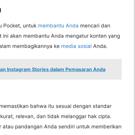
n
au Pocket, untuk
membantu Anda
mencari dan
at ini akan membantu Anda mengatur konten yang
alam membagikannya ke
media sosial
Anda.
n Instagram Stories dalam Pemasaran Anda
memastikan bahwa itu sesuai dengan standar
kurat, relevan, dan tidak melanggar hak cipta.
 atau pandangan Anda sendiri untuk memberikan