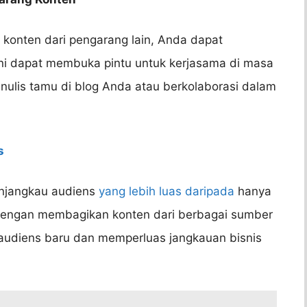
nten dari pengarang lain, Anda dapat
ni dapat membuka pintu untuk kerjasama di masa
ulis tamu di blog Anda atau berkolaborasi dalam
s
enjangkau audiens
yang lebih luas daripada
hanya
 Dengan membagikan konten dari berbagai sumber
 audiens baru dan memperluas jangkauan bisnis