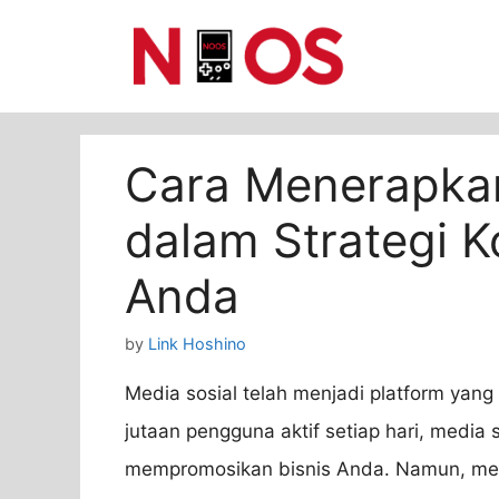
Skip
to
content
Cara Menerapkan
dalam Strategi K
Anda
by
Link Hoshino
Media sosial telah menjadi platform yan
jutaan pengguna aktif setiap hari, media 
mempromosikan bisnis Anda. Namun, men