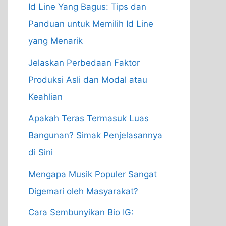
Id Line Yang Bagus: Tips dan
Panduan untuk Memilih Id Line
yang Menarik
Jelaskan Perbedaan Faktor
Produksi Asli dan Modal atau
Keahlian
Apakah Teras Termasuk Luas
Bangunan? Simak Penjelasannya
di Sini
Mengapa Musik Populer Sangat
Digemari oleh Masyarakat?
Cara Sembunyikan Bio IG: