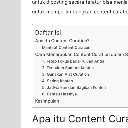
untuk diposting secara teratur bisa menj
untuk mempertimbangkan content curatio
Daftar Isi
Apa itu Content Curation?
Manfaat Content Curation
Cara Menerapkan Content Curation dalam St
1. Tetap Fokus pada Tujuan Anda
2. Tentukan Sumber Konten
3. Gunakan Alat Curation
4. Saring Konten
5. Jadwalkan dan Bagikan Konten
6. Pantau Hasilnya
Kesimpulan
Apa itu Content Cur