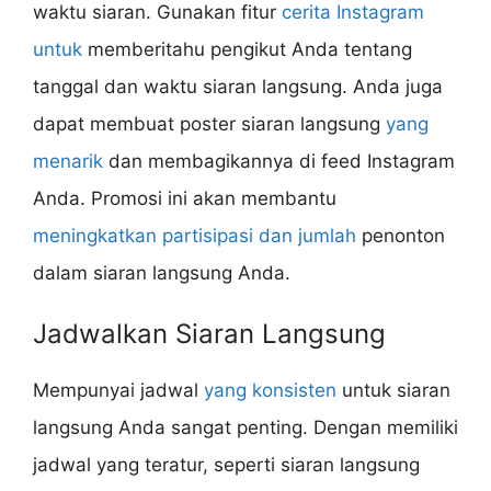
waktu siaran. Gunakan fitur
cerita Instagram
untuk
memberitahu pengikut Anda tentang
tanggal dan waktu siaran langsung. Anda juga
dapat membuat poster siaran langsung
yang
menarik
dan membagikannya di feed Instagram
Anda. Promosi ini akan membantu
meningkatkan partisipasi dan jumlah
penonton
dalam siaran langsung Anda.
Jadwalkan Siaran Langsung
Mempunyai jadwal
yang konsisten
untuk siaran
langsung Anda sangat penting. Dengan memiliki
jadwal yang teratur, seperti siaran langsung