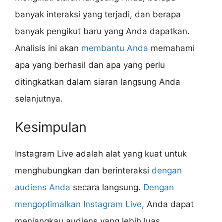
banyak interaksi yang terjadi, dan berapa
banyak pengikut baru yang Anda dapatkan.
Analisis ini akan
membantu Anda
memahami
apa yang berhasil dan apa yang perlu
ditingkatkan dalam siaran langsung Anda
selanjutnya.
Kesimpulan
Instagram Live adalah alat yang kuat untuk
menghubungkan dan berinteraksi
dengan
audiens Anda
secara langsung.
Dengan
mengoptimalkan Instagram Live
, Anda dapat
menjangkau audiens yang lebih luas,