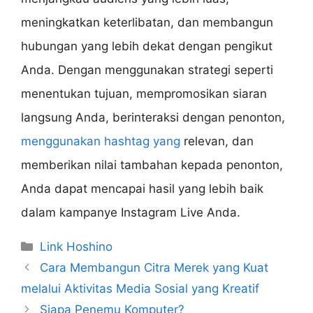
meningkatkan keterlibatan, dan membangun
hubungan yang lebih dekat dengan pengikut
Anda. Dengan menggunakan strategi seperti
menentukan tujuan, mempromosikan siaran
langsung Anda, berinteraksi dengan penonton,
menggunakan hashtag yang
relevan, dan
memberikan nilai tambahan kepada penonton,
Anda dapat mencapai hasil yang lebih baik
dalam kampanye Instagram Live Anda.
Categories
Link Hoshino
Cara Membangun Citra Merek yang Kuat
melalui Aktivitas Media Sosial yang Kreatif
Siapa Penemu Komputer?