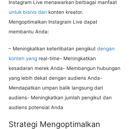
Instagram Live menawarkan berbagai manfaat
untuk bisnis dan
konten kreator.
Mengoptimalkan Instagram Live dapat
membantu Anda:
– Meningkatkan keterlibatan pengikut
dengan
konten yang
real-time- Meningkatkan
kesadaran merek Anda- Membangun hubungan
yang lebih dekat dengan audiens Anda-
Mendapatkan umpan balik langsung dari
audiens- Meningkatkan jumlah pengikut dan
audiens potensial Anda
Strategi Mengoptimalkan