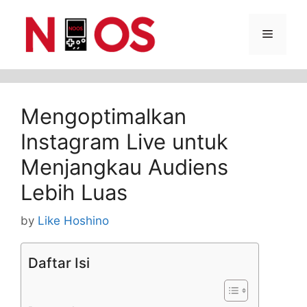
Skip
Menu
to
content
Mengoptimalkan
Instagram Live untuk
Menjangkau Audiens
Lebih Luas
by
Like Hoshino
Daftar Isi