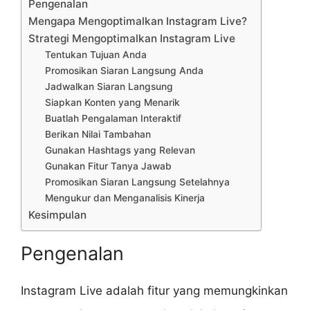
Pengenalan
Mengapa Mengoptimalkan Instagram Live?
Strategi Mengoptimalkan Instagram Live
Tentukan Tujuan Anda
Promosikan Siaran Langsung Anda
Jadwalkan Siaran Langsung
Siapkan Konten yang Menarik
Buatlah Pengalaman Interaktif
Berikan Nilai Tambahan
Gunakan Hashtags yang Relevan
Gunakan Fitur Tanya Jawab
Promosikan Siaran Langsung Setelahnya
Mengukur dan Menganalisis Kinerja
Kesimpulan
Pengenalan
Instagram Live adalah fitur yang memungkinkan