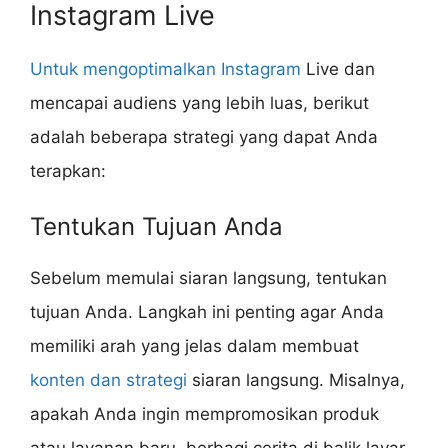
Instagram Live
Untuk mengoptimalkan Instagram
Live dan
mencapai audiens yang lebih luas, berikut
adalah beberapa strategi yang dapat Anda
terapkan:
Tentukan Tujuan Anda
Sebelum memulai siaran langsung, tentukan
tujuan Anda. Langkah ini penting agar Anda
memiliki arah yang jelas dalam membuat
konten dan strategi
siaran langsung. Misalnya,
apakah Anda ingin mempromosikan produk