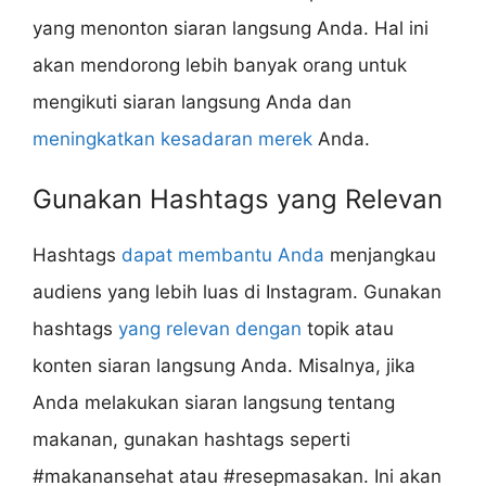
yang menonton siaran langsung Anda. Hal ini
akan mendorong lebih banyak orang untuk
mengikuti siaran langsung Anda dan
meningkatkan kesadaran merek
Anda.
Gunakan Hashtags yang Relevan
Hashtags
dapat membantu Anda
menjangkau
audiens yang lebih luas di Instagram. Gunakan
hashtags
yang relevan dengan
topik atau
konten siaran langsung Anda. Misalnya, jika
Anda melakukan siaran langsung tentang
makanan, gunakan hashtags seperti
#makanansehat atau #resepmasakan. Ini akan