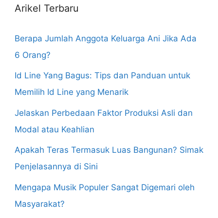
Arikel Terbaru
Berapa Jumlah Anggota Keluarga Ani Jika Ada
6 Orang?
Id Line Yang Bagus: Tips dan Panduan untuk
Memilih Id Line yang Menarik
Jelaskan Perbedaan Faktor Produksi Asli dan
Modal atau Keahlian
Apakah Teras Termasuk Luas Bangunan? Simak
Penjelasannya di Sini
Mengapa Musik Populer Sangat Digemari oleh
Masyarakat?