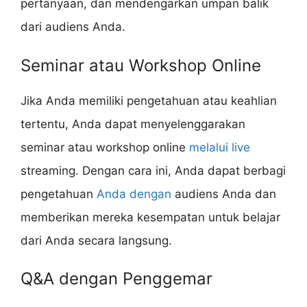
pertanyaan, dan mendengarkan umpan balik
dari audiens Anda.
Seminar atau Workshop Online
Jika Anda memiliki pengetahuan atau keahlian
tertentu, Anda dapat menyelenggarakan
seminar atau workshop online
melalui live
streaming. Dengan cara ini, Anda dapat berbagi
pengetahuan
Anda dengan
audiens Anda dan
memberikan mereka kesempatan untuk belajar
dari Anda secara langsung.
Q&A dengan Penggemar