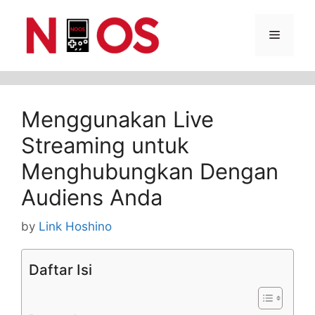
Skip
Menu
to
content
Menggunakan Live
Streaming untuk
Menghubungkan Dengan
Audiens Anda
by
Link Hoshino
Daftar Isi