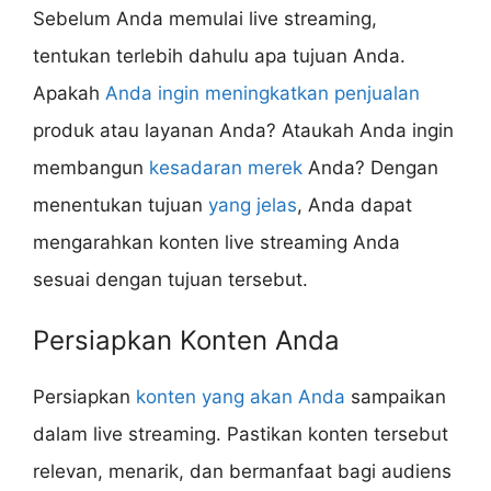
Sebelum Anda memulai live streaming,
tentukan terlebih dahulu apa tujuan Anda.
Apakah
Anda ingin meningkatkan penjualan
produk atau layanan Anda? Ataukah Anda ingin
membangun
kesadaran merek
Anda? Dengan
menentukan tujuan
yang jelas
, Anda dapat
mengarahkan konten live streaming Anda
sesuai dengan tujuan tersebut.
Persiapkan Konten Anda
Persiapkan
konten yang akan Anda
sampaikan
dalam live streaming. Pastikan konten tersebut
relevan, menarik, dan bermanfaat bagi audiens