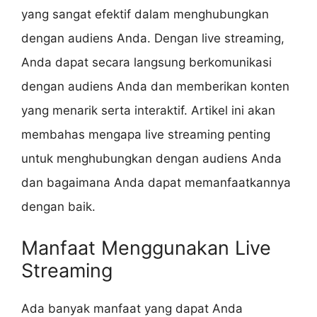
yang sangat efektif dalam menghubungkan
dengan audiens Anda. Dengan live streaming,
Anda dapat secara langsung berkomunikasi
dengan audiens Anda dan memberikan konten
yang menarik serta interaktif. Artikel ini akan
membahas mengapa live streaming penting
untuk menghubungkan dengan audiens Anda
dan bagaimana Anda dapat memanfaatkannya
dengan baik.
Manfaat Menggunakan Live
Streaming
Ada banyak manfaat yang dapat Anda