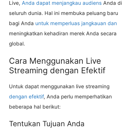
Live,
Anda dapat menjangkau audiens
Anda di
seluruh dunia. Hal ini membuka peluang baru
bagi Anda
untuk memperluas jangkauan dan
meningkatkan kehadiran merek Anda secara
global.
Cara Menggunakan Live
Streaming dengan Efektif
Untuk dapat menggunakan live streaming
dengan efektif
, Anda perlu memperhatikan
beberapa hal berikut:
Tentukan Tujuan Anda