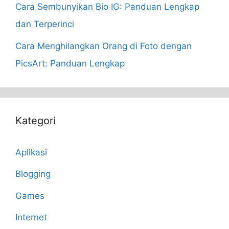
Cara Sembunyikan Bio IG: Panduan Lengkap
dan Terperinci
Cara Menghilangkan Orang di Foto dengan
PicsArt: Panduan Lengkap
Kategori
Aplikasi
Blogging
Games
Internet