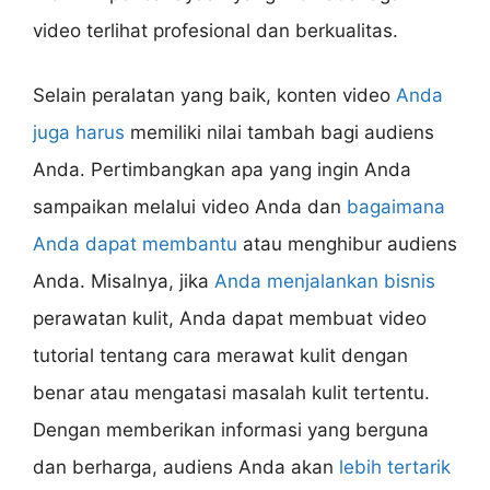
video terlihat profesional dan berkualitas.
Selain peralatan yang baik, konten video
Anda
juga harus
memiliki nilai tambah bagi audiens
Anda. Pertimbangkan apa yang ingin Anda
sampaikan melalui video Anda dan
bagaimana
Anda dapat membantu
atau menghibur audiens
Anda. Misalnya, jika
Anda menjalankan bisnis
perawatan kulit, Anda dapat membuat video
tutorial tentang cara merawat kulit dengan
benar atau mengatasi masalah kulit tertentu.
Dengan memberikan informasi yang berguna
dan berharga, audiens Anda akan
lebih tertarik