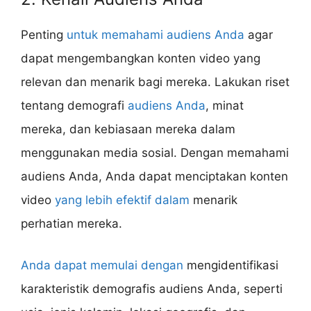
Penting
untuk memahami audiens Anda
agar
dapat mengembangkan konten video yang
relevan dan menarik bagi mereka. Lakukan riset
tentang demografi
audiens Anda
, minat
mereka, dan kebiasaan mereka dalam
menggunakan media sosial. Dengan memahami
audiens Anda, Anda dapat menciptakan konten
video
yang lebih efektif dalam
menarik
perhatian mereka.
Anda dapat memulai dengan
mengidentifikasi
karakteristik demografis audiens Anda, seperti