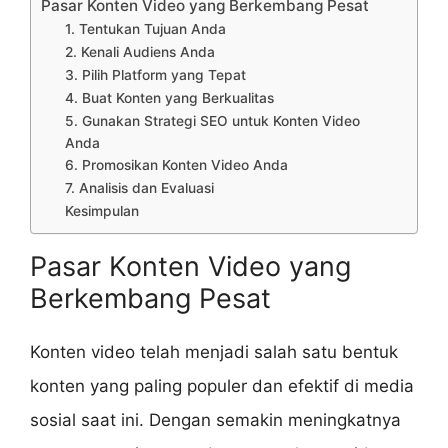
Pasar Konten Video yang Berkembang Pesat
1. Tentukan Tujuan Anda
2. Kenali Audiens Anda
3. Pilih Platform yang Tepat
4. Buat Konten yang Berkualitas
5. Gunakan Strategi SEO untuk Konten Video
Anda
6. Promosikan Konten Video Anda
7. Analisis dan Evaluasi
Kesimpulan
Pasar Konten Video yang
Berkembang Pesat
Konten video telah menjadi salah satu bentuk
konten yang paling populer dan efektif di media
sosial saat ini. Dengan semakin meningkatnya