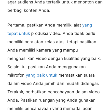
agar audiens Anda tertarik untuk menonton dan
berbagi konten Anda.
Pertama, pastikan Anda memiliki alat
yang
tepat untuk
produksi video. Anda tidak perlu
memiliki peralatan kelas atas, tetapi pastikan
Anda memiliki kamera yang mampu
menghasilkan video dengan kualitas yang baik.
Selain itu, pastikan Anda menggunakan
mikrofon
yang baik untuk
memastikan suara
dalam video Anda jernih dan mudah didengar.
Terakhir, perhatikan pencahayaan dalam video
Anda. Pastikan ruangan yang Anda gunakan
memiliki pencahayaan yang memadai agar