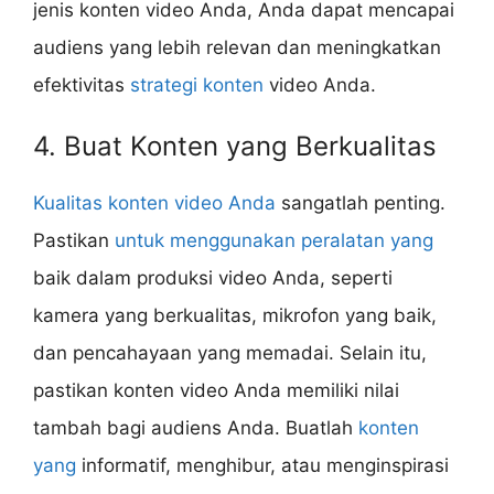
jenis konten video Anda, Anda dapat mencapai
audiens yang lebih relevan dan meningkatkan
efektivitas
strategi konten
video Anda.
4. Buat Konten yang Berkualitas
Kualitas konten video Anda
sangatlah penting.
Pastikan
untuk menggunakan peralatan yang
baik dalam produksi video Anda, seperti
kamera yang berkualitas, mikrofon yang baik,
dan pencahayaan yang memadai. Selain itu,
pastikan konten video Anda memiliki nilai
tambah bagi audiens Anda. Buatlah
konten
yang
informatif, menghibur, atau menginspirasi