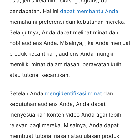
usia, jenis kelamin, lokasi geografis, dan
pendapatan. Hal ini
dapat membantu Anda
memahami preferensi dan kebutuhan mereka.
Selanjutnya, Anda dapat melihat minat dan
hobi audiens Anda. Misalnya, jika Anda menjual
produk kecantikan, audiens Anda mungkin
memiliki minat dalam riasan, perawatan kulit,
atau tutorial kecantikan.
Setelah Anda
mengidentifikasi minat
dan
kebutuhan audiens Anda, Anda dapat
menyesuaikan konten video Anda agar lebih
relevan bagi mereka. Misalnya, Anda dapat
membuat tutorial riasan atau ulasan produk