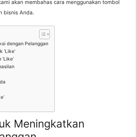
ni, kami akan membahas cara menggunakan tombol
m bisnis Anda.
aksi dengan Pelanggan
 ‘Like’
‘Like’
hasilan
nda
e’
ntuk Meningkatkan
langgan