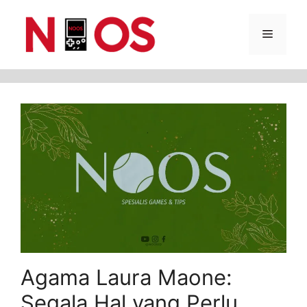
Skip
Menu
to
content
Agama Laura Maone:
Segala Hal yang Perlu