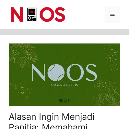
Skip
Menu
to
content
Alasan Ingin Menjadi
Panitia: Memahami