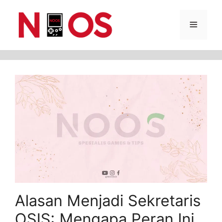
Skip
Menu
to
content
Alasan Menjadi Sekretaris
OSIS: Mengapa Peran Ini