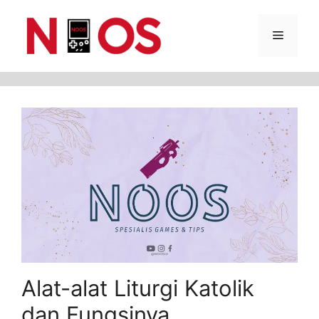
Skip
Menu
to
content
Alat-alat Liturgi Katolik
dan Fungsinya