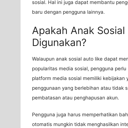
sosial. Hal ini juga dapat membantu p
baru dengan pengguna lainnya.
Apakah Anak Sosial
Digunakan?
Walaupun anak sosial auto like dapat m
popularitas media sosial, pengguna perl
platform media sosial memiliki kebijakan
penggunaan yang berlebihan atau tidak 
pembatasan atau penghapusan akun.
Pengguna juga harus memperhatikan bah
otomatis mungkin tidak menghasilkan inte