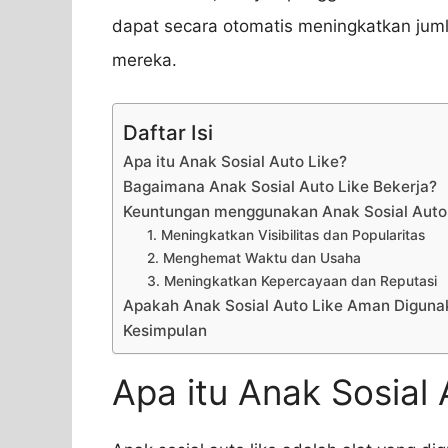
dapat secara otomatis meningkatkan jum
mereka.
Daftar Isi
Apa itu Anak Sosial Auto Like?
Bagaimana Anak Sosial Auto Like Bekerja?
Keuntungan menggunakan Anak Sosial Auto
1. Meningkatkan Visibilitas dan Popularitas
2. Menghemat Waktu dan Usaha
3. Meningkatkan Kepercayaan dan Reputasi
Apakah Anak Sosial Auto Like Aman Diguna
Kesimpulan
Apa itu Anak Sosial 