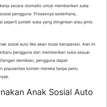
bekerja secara otomatis untuk memberikan suka
 sosial pengguna. Prosesnya sederhana,
 seperti jumlah suka yang diinginkan atau jenis
k sosial auto like akan mulai beroperasi. Alat ini
 terbaru pengguna dan memberikan suka sesuai
. Dengan demikian, pengguna dapat
n popularitas konten mereka tanpa perlu
nyak.
akan Anak Sosial Auto