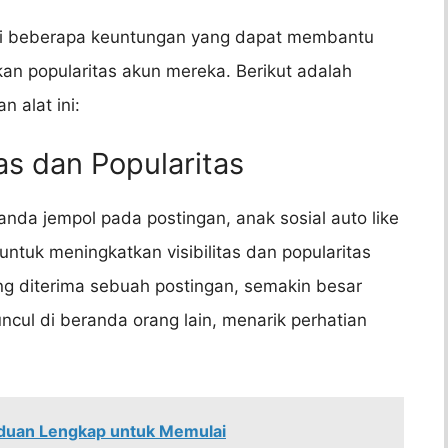
iki beberapa keuntungan yang dapat membantu
n popularitas akun mereka. Berikut adalah
 alat ini:
tas dan Popularitas
nda jempol pada postingan, anak sosial auto like
tuk meningkatkan visibilitas dan popularitas
g diterima sebuah postingan, semakin besar
cul di beranda orang lain, menarik perhatian
nduan Lengkap untuk Memulai