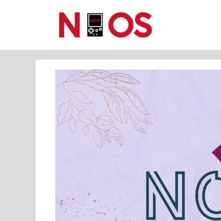
Skip
to
content