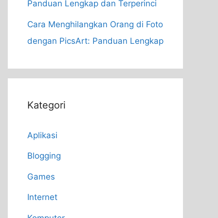
Panduan Lengkap dan Terperinci
Cara Menghilangkan Orang di Foto
dengan PicsArt: Panduan Lengkap
Kategori
Aplikasi
Blogging
Games
Internet
Komputer