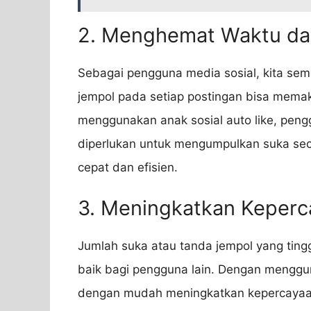
2. Menghemat Waktu da
Sebagai pengguna media sosial, kita se
jempol pada setiap postingan bisa mem
menggunakan anak sosial auto like, pe
diperlukan untuk mengumpulkan suka sec
cepat dan efisien.
3. Meningkatkan Keperc
Jumlah suka atau tanda jempol yang tin
baik bagi pengguna lain. Dengan menggun
dengan mudah meningkatkan kepercayaan