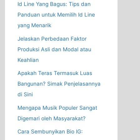
Id Line Yang Bagus: Tips dan
Panduan untuk Memilih Id Line
yang Menarik
Jelaskan Perbedaan Faktor
Produksi Asli dan Modal atau
Keahlian
Apakah Teras Termasuk Luas
Bangunan? Simak Penjelasannya
di Sini
Mengapa Musik Populer Sangat
Digemari oleh Masyarakat?
Cara Sembunyikan Bio IG: