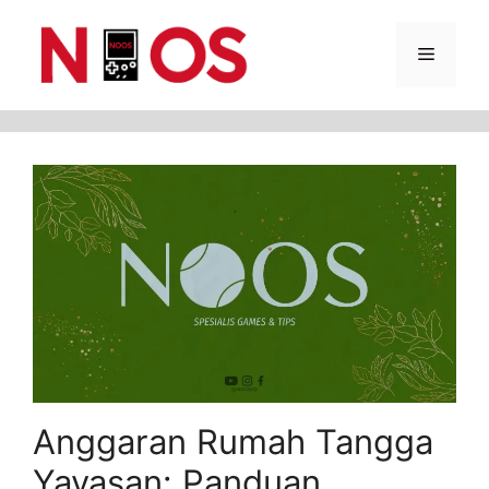
Skip
Menu
to
content
Anggaran Rumah Tangga
Yayasan: Panduan