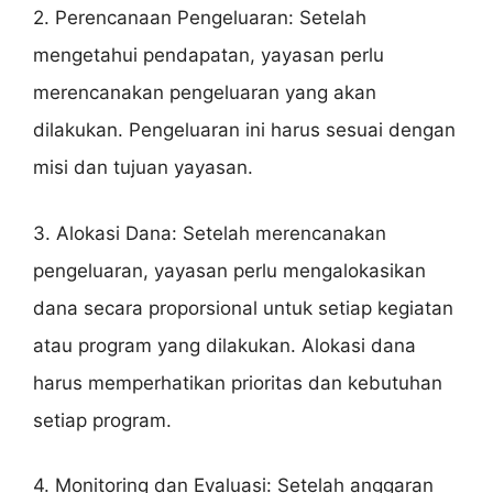
2. Perencanaan Pengeluaran: Setelah
mengetahui pendapatan, yayasan perlu
merencanakan pengeluaran yang akan
dilakukan. Pengeluaran ini harus sesuai dengan
misi dan tujuan yayasan.
3. Alokasi Dana: Setelah merencanakan
pengeluaran, yayasan perlu mengalokasikan
dana secara proporsional untuk setiap kegiatan
atau program yang dilakukan. Alokasi dana
harus memperhatikan prioritas dan kebutuhan
setiap program.
4. Monitoring dan Evaluasi: Setelah anggaran