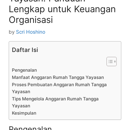
Lengkap untuk Keuangan
Organisasi
by
Scri Hoshino
Daftar Isi
Pengenalan
Manfaat Anggaran Rumah Tangga Yayasan
Proses Pembuatan Anggaran Rumah Tangga
Yayasan
Tips Mengelola Anggaran Rumah Tangga
Yayasan
Kesimpulan
Pengenalan