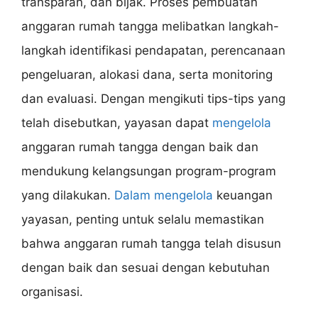
transparan, dan bijak. Proses pembuatan
anggaran rumah tangga melibatkan langkah-
langkah identifikasi pendapatan, perencanaan
pengeluaran, alokasi dana, serta monitoring
dan evaluasi. Dengan mengikuti tips-tips yang
telah disebutkan, yayasan dapat
mengelola
anggaran rumah tangga dengan baik dan
mendukung kelangsungan program-program
yang dilakukan.
Dalam mengelola
keuangan
yayasan, penting untuk selalu memastikan
bahwa anggaran rumah tangga telah disusun
dengan baik dan sesuai dengan kebutuhan
organisasi.