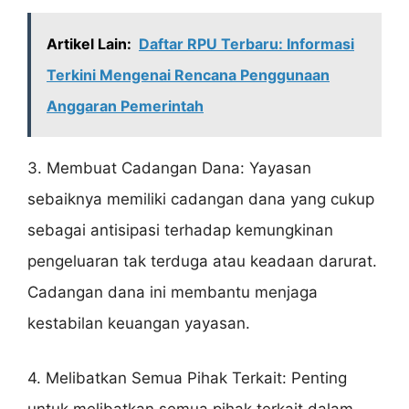
Artikel Lain:
Daftar RPU Terbaru: Informasi
Terkini Mengenai Rencana Penggunaan
Anggaran Pemerintah
3. Membuat Cadangan Dana: Yayasan
sebaiknya memiliki cadangan dana yang cukup
sebagai antisipasi terhadap kemungkinan
pengeluaran tak terduga atau keadaan darurat.
Cadangan dana ini membantu menjaga
kestabilan keuangan yayasan.
4. Melibatkan Semua Pihak Terkait: Penting
untuk melibatkan semua pihak terkait dalam