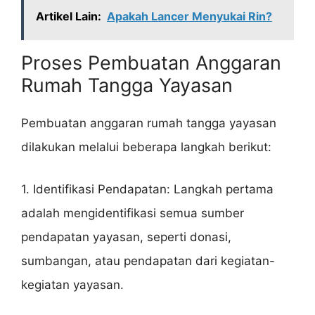
Artikel Lain:
Apakah Lancer Menyukai Rin?
Proses Pembuatan Anggaran
Rumah Tangga Yayasan
Pembuatan anggaran rumah tangga yayasan
dilakukan melalui beberapa langkah berikut:
1. Identifikasi Pendapatan: Langkah pertama
adalah mengidentifikasi semua sumber
pendapatan yayasan, seperti donasi,
sumbangan, atau pendapatan dari kegiatan-
kegiatan yayasan.