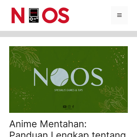
Skip
Menu
to
content
Anime Mentahan:
Panduan Lengkap tentang