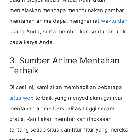
menjelaskan mengapa menggunakan gambar
mentahan anime dapat menghemat
waktu dan
usaha Anda, serta memberikan sentuhan unik
pada karya Anda.
3. Sumber Anime Mentahan
Terbaik
Di sesi ini, kami akan membagikan beberapa
situs web
terbaik yang menyediakan gambar
mentahan anime berkualitas tinggi secara
gratis. Kami akan memberikan ringkasan
tentang setiap situs dan fitur-fitur yang mereka