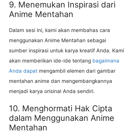
9. Menemukan Inspirasi dari
Anime Mentahan
Dalam sesi ini, kami akan membahas cara
menggunakan Anime Mentahan sebagai
sumber inspirasi untuk karya kreatif Anda. Kami
akan memberikan ide-ide tentang
bagaimana
Anda dapat
mengambil elemen dari gambar
mentahan anime dan mengembangkannya
menjadi karya orisinal Anda sendiri.
10. Menghormati Hak Cipta
dalam Menggunakan Anime
Mentahan