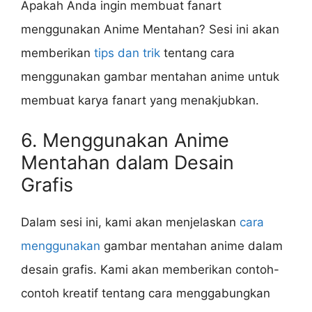
Apakah Anda ingin membuat fanart
menggunakan Anime Mentahan? Sesi ini akan
memberikan
tips dan trik
tentang cara
menggunakan gambar mentahan anime untuk
membuat karya fanart yang menakjubkan.
6. Menggunakan Anime
Mentahan dalam Desain
Grafis
Dalam sesi ini, kami akan menjelaskan
cara
menggunakan
gambar mentahan anime dalam
desain grafis. Kami akan memberikan contoh-
contoh kreatif tentang cara menggabungkan