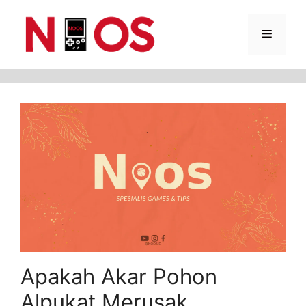
Skip
Menu
to
content
Apakah Akar Pohon
Alpukat Merusak