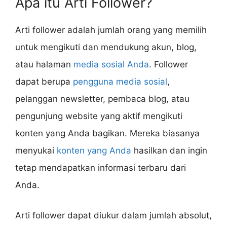
Apa itu Arti Follower?
Arti follower adalah jumlah orang yang memilih
untuk mengikuti dan mendukung akun, blog,
atau halaman
media sosial Anda
. Follower
dapat berupa
pengguna media sosial
,
pelanggan newsletter, pembaca blog, atau
pengunjung website yang aktif mengikuti
konten yang Anda bagikan. Mereka biasanya
menyukai
konten yang Anda
hasilkan dan ingin
tetap mendapatkan informasi terbaru dari
Anda.
Arti follower dapat diukur dalam jumlah absolut,