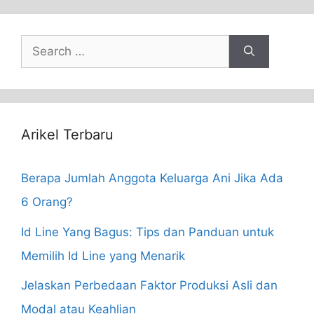
Search
for:
Arikel Terbaru
Berapa Jumlah Anggota Keluarga Ani Jika Ada
6 Orang?
Id Line Yang Bagus: Tips dan Panduan untuk
Memilih Id Line yang Menarik
Jelaskan Perbedaan Faktor Produksi Asli dan
Modal atau Keahlian