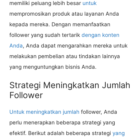
memiliki peluang lebih besar
untuk
mempromosikan produk atau layanan Anda
kepada mereka. Dengan memanfaatkan
follower yang sudah tertarik
dengan konten
Anda
, Anda dapat mengarahkan mereka untuk
melakukan pembelian atau tindakan lainnya
yang menguntungkan bisnis Anda.
Strategi Meningkatkan Jumlah
Follower
Untuk meningkatkan jumlah
follower, Anda
perlu menerapkan beberapa strategi yang
efektif. Berikut adalah beberapa strategi
yang