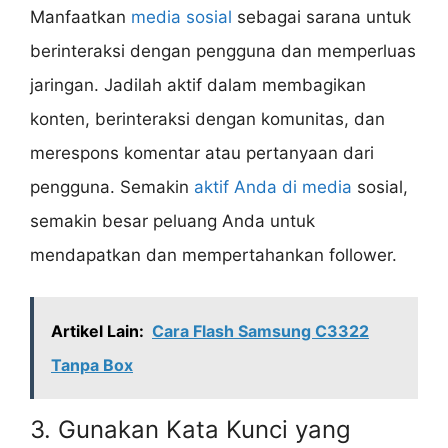
Manfaatkan
media sosial
sebagai sarana untuk
berinteraksi dengan pengguna dan memperluas
jaringan. Jadilah aktif dalam membagikan
konten, berinteraksi dengan komunitas, dan
merespons komentar atau pertanyaan dari
pengguna. Semakin
aktif Anda di media
sosial,
semakin besar peluang Anda untuk
mendapatkan dan mempertahankan follower.
Artikel Lain:
Cara Flash Samsung C3322
Tanpa Box
3. Gunakan Kata Kunci yang