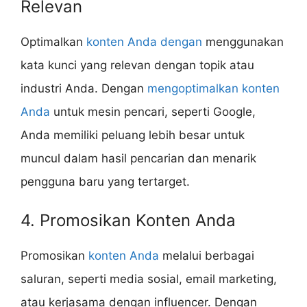
Relevan
Optimalkan
konten Anda dengan
menggunakan
kata kunci yang relevan dengan topik atau
industri Anda. Dengan
mengoptimalkan konten
Anda
untuk mesin pencari, seperti Google,
Anda memiliki peluang lebih besar untuk
muncul dalam hasil pencarian dan menarik
pengguna baru yang tertarget.
4. Promosikan Konten Anda
Promosikan
konten Anda
melalui berbagai
saluran, seperti media sosial, email marketing,
atau kerjasama dengan influencer. Dengan