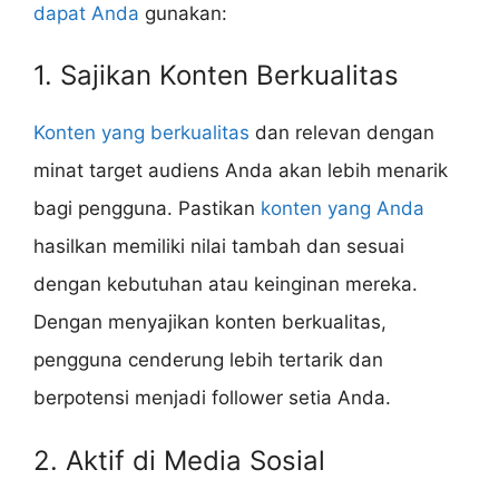
dapat Anda
gunakan:
1. Sajikan Konten Berkualitas
Konten yang berkualitas
dan relevan dengan
minat target audiens Anda akan lebih menarik
bagi pengguna. Pastikan
konten yang Anda
hasilkan memiliki nilai tambah dan sesuai
dengan kebutuhan atau keinginan mereka.
Dengan menyajikan konten berkualitas,
pengguna cenderung lebih tertarik dan
berpotensi menjadi follower setia Anda.
2. Aktif di Media Sosial