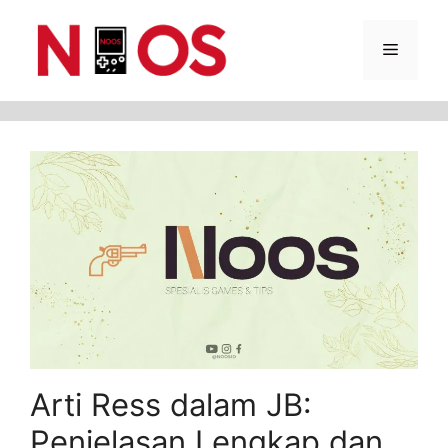
Skip
Menu
to
content
Arti Ress dalam JB:
Penjelasan Lengkap dan