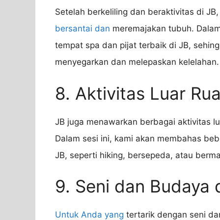
Setelah berkeliling dan beraktivitas di
bersantai dan
meremajakan tubuh. Dalam 
tempat spa dan pijat terbaik di JB, sehi
menyegarkan dan melepaskan kelelahan.
8. Aktivitas Luar Ru
JB juga menawarkan berbagai aktivitas l
Dalam sesi ini, kami akan membahas bebe
JB, seperti hiking, bersepeda, atau bermai
9. Seni dan Budaya 
Untuk Anda yang
tertarik dengan seni da