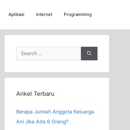
Aplikasi
Internet
Programming
Search
for:
Arikel Terbaru
Berapa Jumlah Anggota Keluarga
Ani Jika Ada 6 Orang?