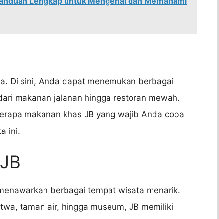
Panduan Lengkap untuk Mengenal dan Memahami
ya. Di sini, Anda dapat menemukan berbagai
dari makanan jalanan hingga restoran mewah.
berapa makanan khas JB yang wajib Anda coba
a ini.
 JB
a menawarkan berbagai tempat wisata menarik.
twa, taman air, hingga museum, JB memiliki