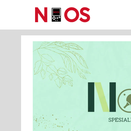
Skip
to
content