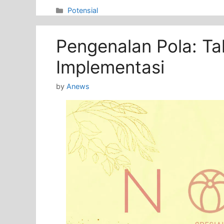
Categories
Potensial
Pengenalan Pola: T
Implementasi
by
Anews