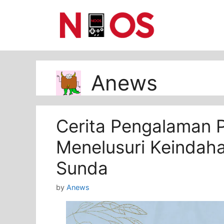
Skip
to
content
Anews
Cerita Pengalaman 
Menelusuri Keindah
Sunda
by
Anews