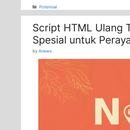
Categories
Potensial
Script HTML Ulang 
Spesial untuk Peray
by
Anews