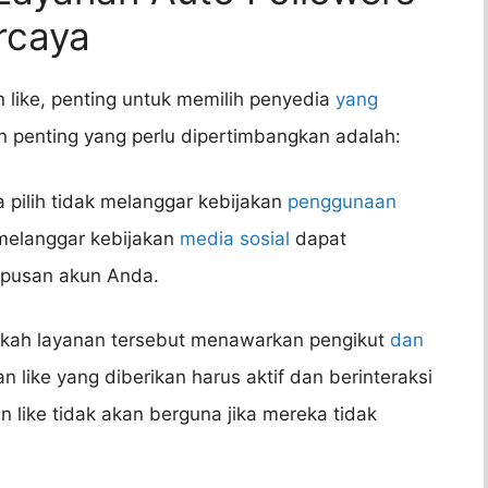
rcaya
 like, penting untuk memilih penyedia
yang
n penting yang perlu dipertimbangkan adalah:
 pilih tidak melanggar kebijakan
penggunaan
melanggar kebijakan
media sosial
dapat
pusan akun Anda.
apakah layanan tersebut menawarkan pengikut
dan
n like yang diberikan harus aktif dan berinteraksi
n like tidak akan berguna jika mereka tidak