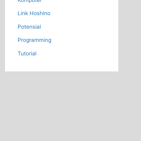
Link Hoshino
Potensial
Programming
Tutorial