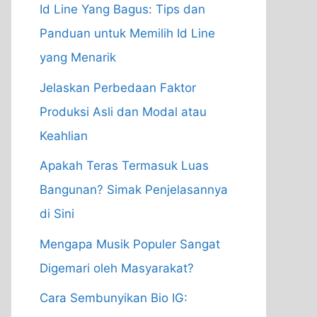
Id Line Yang Bagus: Tips dan
Panduan untuk Memilih Id Line
yang Menarik
Jelaskan Perbedaan Faktor
Produksi Asli dan Modal atau
Keahlian
Apakah Teras Termasuk Luas
Bangunan? Simak Penjelasannya
di Sini
Mengapa Musik Populer Sangat
Digemari oleh Masyarakat?
Cara Sembunyikan Bio IG: