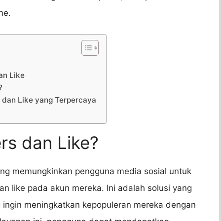
ne.
an Like
?
 dan Like yang Terpercaya
rs dan Like?
 yang memungkinkan pengguna media sosial untuk
n like pada akun mereka. Ini adalah solusi yang
 ingin meningkatkan kepopuleran mereka dengan