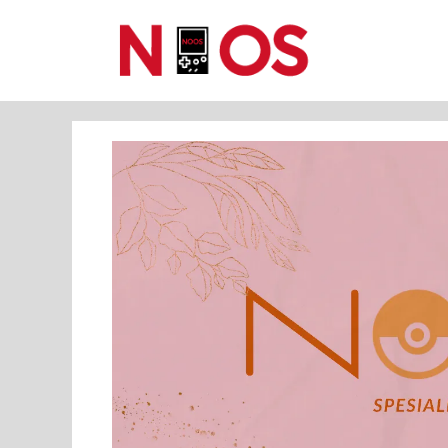
Skip
to
content