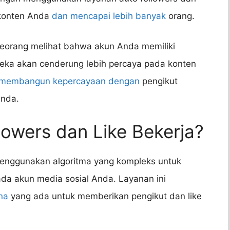
 konten Anda
dan mencapai lebih banyak
orang.
eseorang melihat bahwa akun Anda memiliki
ereka akan cenderung lebih percaya pada konten
membangun kepercayaan dengan
pengikut
Anda.
owers dan Like Bekerja?
menggunakan algoritma yang kompleks untuk
ada akun media sosial Anda. Layanan ini
na
yang ada untuk memberikan pengikut dan like