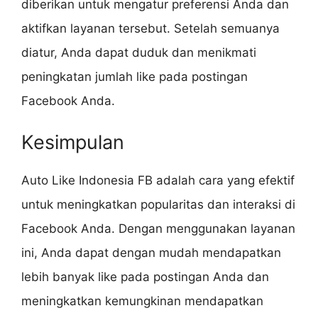
diberikan untuk mengatur preferensi Anda dan
aktifkan layanan tersebut. Setelah semuanya
diatur, Anda dapat duduk dan menikmati
peningkatan jumlah like pada postingan
Facebook Anda.
Kesimpulan
Auto Like Indonesia FB adalah cara yang efektif
untuk meningkatkan popularitas dan interaksi di
Facebook Anda. Dengan menggunakan layanan
ini, Anda dapat dengan mudah mendapatkan
lebih banyak like pada postingan Anda dan
meningkatkan kemungkinan mendapatkan