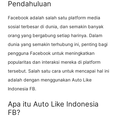
Pendahuluan
Facebook adalah salah satu platform media
sosial terbesar di dunia, dan semakin banyak
orang yang bergabung setiap harinya. Dalam
dunia yang semakin terhubung ini, penting bagi
pengguna Facebook untuk meningkatkan
popularitas dan interaksi mereka di platform
tersebut. Salah satu cara untuk mencapai hal ini
adalah dengan menggunakan Auto Like
Indonesia FB.
Apa itu Auto Like Indonesia
FB?