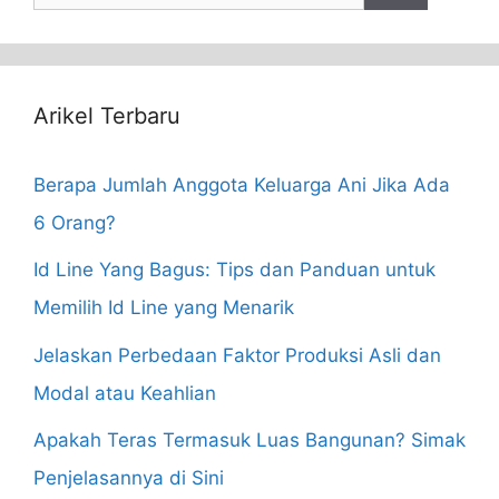
for:
Arikel Terbaru
Berapa Jumlah Anggota Keluarga Ani Jika Ada
6 Orang?
Id Line Yang Bagus: Tips dan Panduan untuk
Memilih Id Line yang Menarik
Jelaskan Perbedaan Faktor Produksi Asli dan
Modal atau Keahlian
Apakah Teras Termasuk Luas Bangunan? Simak
Penjelasannya di Sini