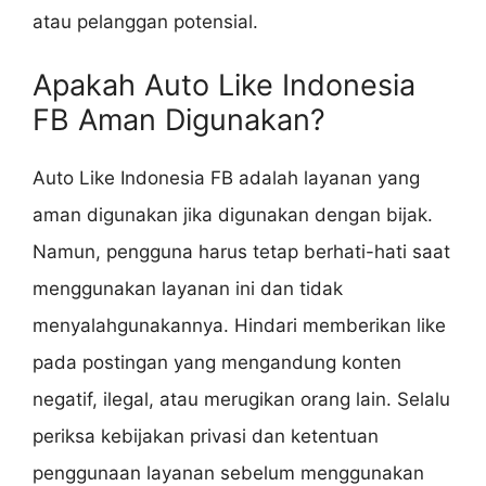
atau pelanggan potensial.
Apakah Auto Like Indonesia
FB Aman Digunakan?
Auto Like Indonesia FB adalah layanan yang
aman digunakan jika digunakan dengan bijak.
Namun, pengguna harus tetap berhati-hati saat
menggunakan layanan ini dan tidak
menyalahgunakannya. Hindari memberikan like
pada postingan yang mengandung konten
negatif, ilegal, atau merugikan orang lain. Selalu
periksa kebijakan privasi dan ketentuan
penggunaan layanan sebelum menggunakan