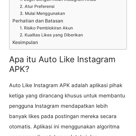
2. Atur Preferensi
3. Mulai Menggunakan
Perhatian dan Batasan
1. Risiko Pemblokiran Akun
2. Kualitas Likes yang Diberikan
Kesimpulan
Apa itu Auto Like Instagram
APK?
Auto Like Instagram APK adalah aplikasi pihak
ketiga yang dirancang khusus untuk membantu
pengguna Instagram mendapatkan lebih
banyak likes pada postingan mereka secara
otomatis. Aplikasi ini menggunakan algoritma