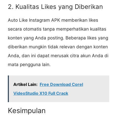
2. Kualitas Likes yang Diberikan
Auto Like Instagram APK memberikan likes
secara otomatis tanpa memperhatikan kualitas
konten yang Anda posting. Beberapa likes yang
diberikan mungkin tidak relevan dengan konten
Anda, dan ini dapat merusak citra akun Anda di
mata pengguna lain.
Artikel Lain:
Free Download Corel
VideoStudio X10 Full Crack
Kesimpulan