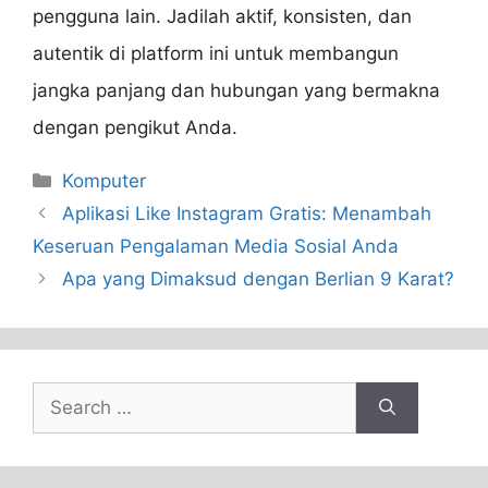
pengguna lain. Jadilah aktif, konsisten, dan
autentik di platform ini untuk membangun
jangka panjang dan hubungan yang bermakna
dengan pengikut Anda.
Categories
Komputer
Aplikasi Like Instagram Gratis: Menambah
Keseruan Pengalaman Media Sosial Anda
Apa yang Dimaksud dengan Berlian 9 Karat?
Search
for: