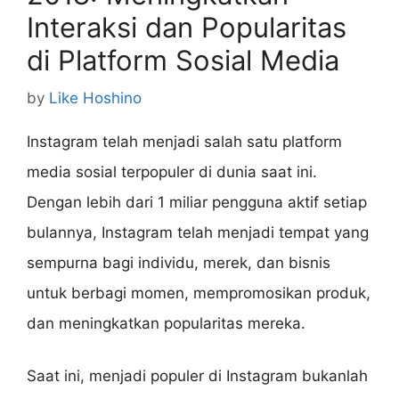
Interaksi dan Popularitas
di Platform Sosial Media
by
Like Hoshino
Instagram telah menjadi salah satu platform
media sosial terpopuler di dunia saat ini.
Dengan lebih dari 1 miliar pengguna aktif setiap
bulannya, Instagram telah menjadi tempat yang
sempurna bagi individu, merek, dan bisnis
untuk berbagi momen, mempromosikan produk,
dan meningkatkan popularitas mereka.
Saat ini, menjadi populer di Instagram bukanlah