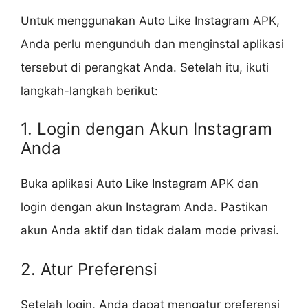
Untuk menggunakan Auto Like Instagram APK,
Anda perlu mengunduh dan menginstal aplikasi
tersebut di perangkat Anda. Setelah itu, ikuti
langkah-langkah berikut:
1. Login dengan Akun Instagram
Anda
Buka aplikasi Auto Like Instagram APK dan
login dengan akun Instagram Anda. Pastikan
akun Anda aktif dan tidak dalam mode privasi.
2. Atur Preferensi
Setelah login, Anda dapat mengatur preferensi