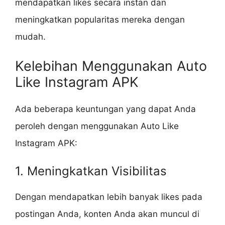
mendapatkan likes secara instan dan
meningkatkan popularitas mereka dengan
mudah.
Kelebihan Menggunakan Auto
Like Instagram APK
Ada beberapa keuntungan yang dapat Anda
peroleh dengan menggunakan Auto Like
Instagram APK:
1. Meningkatkan Visibilitas
Dengan mendapatkan lebih banyak likes pada
postingan Anda, konten Anda akan muncul di