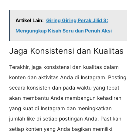
Artikel Lain:
Giring Giring Perak Jilid 3:
Mengungkap Kisah Seru dan Penuh Aksi
Jaga Konsistensi dan Kualitas
Terakhir, jaga konsistensi dan kualitas dalam
konten dan aktivitas Anda di Instagram. Posting
secara konsisten dan pada waktu yang tepat
akan membantu Anda membangun kehadiran
yang kuat di Instagram dan meningkatkan
jumlah like di setiap postingan Anda. Pastikan
setiap konten yang Anda bagikan memiliki