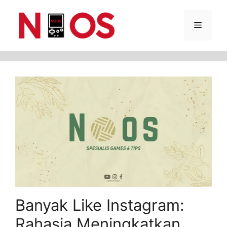
Skip
Menu
to
content
Banyak Like Instagram:
Rahasia Meningkatkan