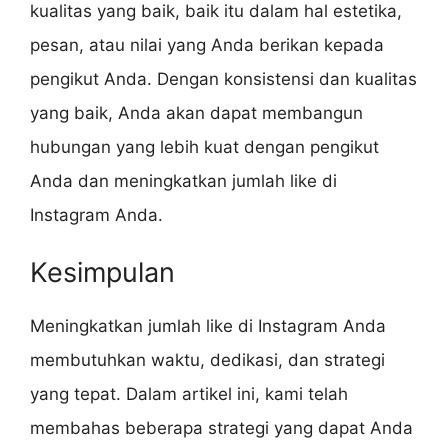
kualitas yang baik, baik itu dalam hal estetika,
pesan, atau nilai yang Anda berikan kepada
pengikut Anda. Dengan konsistensi dan kualitas
yang baik, Anda akan dapat membangun
hubungan yang lebih kuat dengan pengikut
Anda dan meningkatkan jumlah like di
Instagram Anda.
Kesimpulan
Meningkatkan jumlah like di Instagram Anda
membutuhkan waktu, dedikasi, dan strategi
yang tepat. Dalam artikel ini, kami telah
membahas beberapa strategi yang dapat Anda