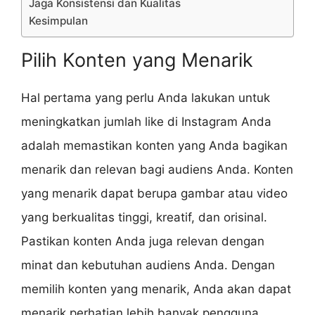
Jaga Konsistensi dan Kualitas
Kesimpulan
Pilih Konten yang Menarik
Hal pertama yang perlu Anda lakukan untuk
meningkatkan jumlah like di Instagram Anda
adalah memastikan konten yang Anda bagikan
menarik dan relevan bagi audiens Anda. Konten
yang menarik dapat berupa gambar atau video
yang berkualitas tinggi, kreatif, dan orisinal.
Pastikan konten Anda juga relevan dengan
minat dan kebutuhan audiens Anda. Dengan
memilih konten yang menarik, Anda akan dapat
menarik perhatian lebih banyak pengguna