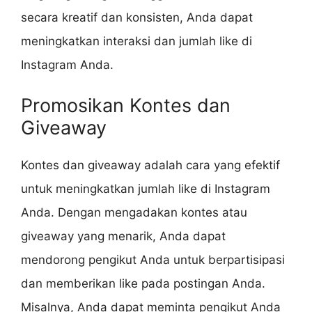
secara kreatif dan konsisten, Anda dapat
meningkatkan interaksi dan jumlah like di
Instagram Anda.
Promosikan Kontes dan
Giveaway
Kontes dan giveaway adalah cara yang efektif
untuk meningkatkan jumlah like di Instagram
Anda. Dengan mengadakan kontes atau
giveaway yang menarik, Anda dapat
mendorong pengikut Anda untuk berpartisipasi
dan memberikan like pada postingan Anda.
Misalnya, Anda dapat meminta pengikut Anda