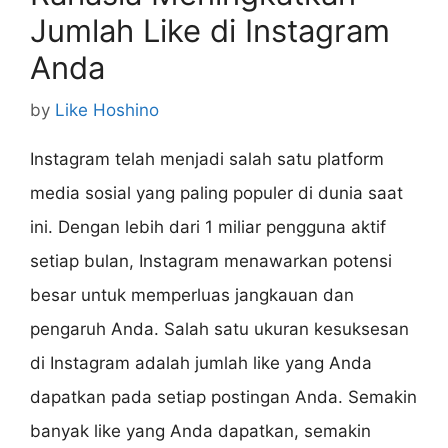
Jumlah Like di Instagram
Anda
by
Like Hoshino
Instagram telah menjadi salah satu platform
media sosial yang paling populer di dunia saat
ini. Dengan lebih dari 1 miliar pengguna aktif
setiap bulan, Instagram menawarkan potensi
besar untuk memperluas jangkauan dan
pengaruh Anda. Salah satu ukuran kesuksesan
di Instagram adalah jumlah like yang Anda
dapatkan pada setiap postingan Anda. Semakin
banyak like yang Anda dapatkan, semakin