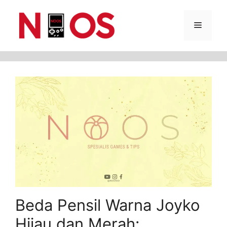
Skip
Menu
to
content
Beda Pensil Warna Joyko
Hijau dan Merah: