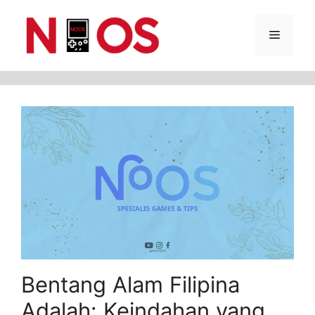
Skip
Menu
to
content
Bentang Alam Filipina
Adalah: Keindahan yang