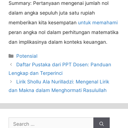
Summary: Pertanyaan mengenai jumlah nol
dalam angka sepuluh juta satu rupiah
memberikan kita kesempatan
untuk memahami
peran angka nol dalam perhitungan matematika
dan implikasinya dalam konteks keuangan.
Categories
Potensial
Daftar Pustaka dari PPT Dosen: Panduan
Lengkap dan Terperinci
Lirik Shollu Ala Nurilladzi: Mengenal Lirik
dan Makna dalam Menghormati Rasulullah
Search