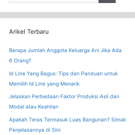
for:
Arikel Terbaru
Berapa Jumlah Anggota Keluarga Ani Jika Ada
6 Orang?
Id Line Yang Bagus: Tips dan Panduan untuk
Memilih Id Line yang Menarik
Jelaskan Perbedaan Faktor Produksi Asli dan
Modal atau Keahlian
Apakah Teras Termasuk Luas Bangunan? Simak
Penjelasannya di Sini