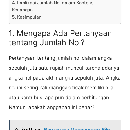
4. Implikasi Jumlah Nol dalam Konteks
Keuangan
5. Kesimpulan
1. Mengapa Ada Pertanyaan
tentang Jumlah Nol?
Pertanyaan tentang jumlah nol dalam angka
sepuluh juta satu rupiah muncul karena adanya
angka nol pada akhir angka sepuluh juta. Angka
nol ini sering kali dianggap tidak memiliki nilai
atau kontribusi apa pun dalam perhitungan.
Namun, apakah anggapan ini benar?
Artikel Lain:
Bagaimana Mengompres File