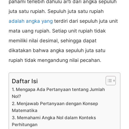
pahami terlebih dahulu arti dari angka sepuluh
juta satu rupiah. Sepuluh juta satu rupiah
adalah angka yang
terdiri dari sepuluh juta unit
mata uang rupiah. Setiap unit rupiah tidak
memiliki nilai desimal, sehingga dapat
dikatakan bahwa angka sepuluh juta satu
rupiah tidak mengandung nilai pecahan.
Daftar Isi
1. Mengapa Ada Pertanyaan tentang Jumlah
Nol?
2. Menjawab Pertanyaan dengan Konsep
Matematika
3. Memahami Angka Nol dalam Konteks
Perhitungan