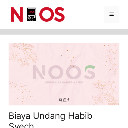
Skip
Menu
to
content
Biaya Undang Habib
Syech