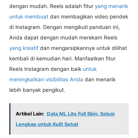
dengan mudah. Reels adalah fitur
yang menarik
untuk membuat
dan membagikan video pendek
di Instagram. Dengan mengikuti panduan ini,
Anda dapat dengan mudah merekam Reels
yang kreatif
dan mengarsipkannya untuk dilihat
kembali di kemudian hari. Manfaatkan fitur
Reels Instagram dengan baik
untuk
meningkatkan visibilitas Anda
dan menarik
lebih banyak pengikut.
Artikel Lain:
Data ML Lite Full Skin: Solusi
Lengkap untuk Kulit Sehat