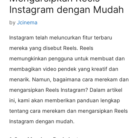
Instagram dengan Mudah
by
Jcinema
Instagram telah meluncurkan fitur terbaru
mereka yang disebut Reels. Reels
memungkinkan pengguna untuk membuat dan
membagikan video pendek yang kreatif dan
menarik. Namun, bagaimana cara merekam dan
mengarsipkan Reels Instagram? Dalam artikel
ini, kami akan memberikan panduan lengkap
tentang cara merekam dan mengarsipkan Reels
Instagram dengan mudah.