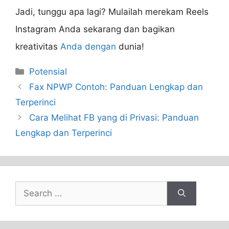
Jadi, tunggu apa lagi? Mulailah merekam Reels
Instagram Anda sekarang dan bagikan
kreativitas
Anda dengan
dunia!
Categories
Potensial
Fax NPWP Contoh: Panduan Lengkap dan
Terperinci
Cara Melihat FB yang di Privasi: Panduan
Lengkap dan Terperinci
Search
for: