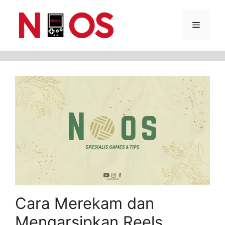
Skip
Menu
to
content
Cara Merekam dan
Mengarsipkan Reels