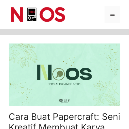
Skip
Menu
to
content
Cara Buat Papercraft: Seni
Kreatif Membuat Karya