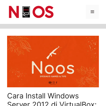
Skip
Menu
to
content
Cara Install Windows
Server 2012 di VirtualBox: