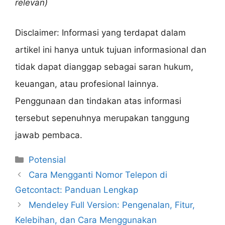
relevan)
Disclaimer: Informasi yang terdapat dalam
artikel ini hanya untuk tujuan informasional dan
tidak dapat dianggap sebagai saran hukum,
keuangan, atau profesional lainnya.
Penggunaan dan tindakan atas informasi
tersebut sepenuhnya merupakan tanggung
jawab pembaca.
Categories
Potensial
Cara Mengganti Nomor Telepon di
Getcontact: Panduan Lengkap
Mendeley Full Version: Pengenalan, Fitur,
Kelebihan, dan Cara Menggunakan