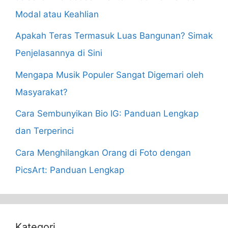
Modal atau Keahlian
Apakah Teras Termasuk Luas Bangunan? Simak
Penjelasannya di Sini
Mengapa Musik Populer Sangat Digemari oleh
Masyarakat?
Cara Sembunyikan Bio IG: Panduan Lengkap
dan Terperinci
Cara Menghilangkan Orang di Foto dengan
PicsArt: Panduan Lengkap
Kategori