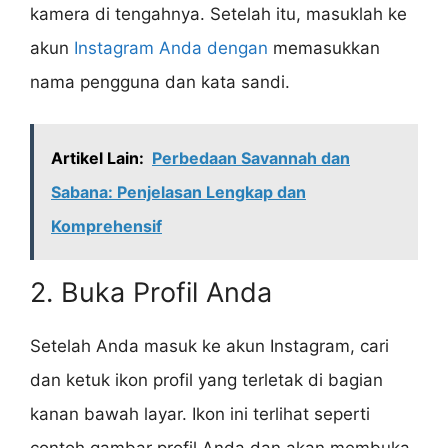
kamera di tengahnya. Setelah itu, masuklah ke
akun
Instagram Anda dengan
memasukkan
nama pengguna dan kata sandi.
Artikel Lain:
Perbedaan Savannah dan
Sabana: Penjelasan Lengkap dan
Komprehensif
2. Buka Profil Anda
Setelah Anda masuk ke akun Instagram, cari
dan ketuk ikon profil yang terletak di bagian
kanan bawah layar. Ikon ini terlihat seperti