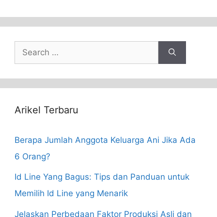
Search
for:
Arikel Terbaru
Berapa Jumlah Anggota Keluarga Ani Jika Ada
6 Orang?
Id Line Yang Bagus: Tips dan Panduan untuk
Memilih Id Line yang Menarik
Jelaskan Perbedaan Faktor Produksi Asli dan