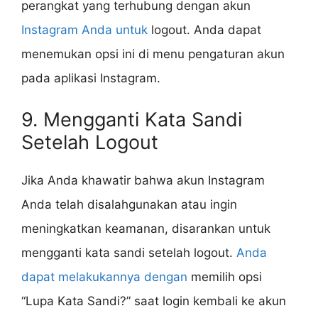
perangkat yang terhubung dengan akun
Instagram Anda untuk
logout. Anda dapat
menemukan opsi ini di menu pengaturan akun
pada aplikasi Instagram.
9. Mengganti Kata Sandi
Setelah Logout
Jika Anda khawatir bahwa akun Instagram
Anda telah disalahgunakan atau ingin
meningkatkan keamanan, disarankan untuk
mengganti kata sandi setelah logout.
Anda
dapat melakukannya dengan
memilih opsi
“Lupa Kata Sandi?” saat login kembali ke akun