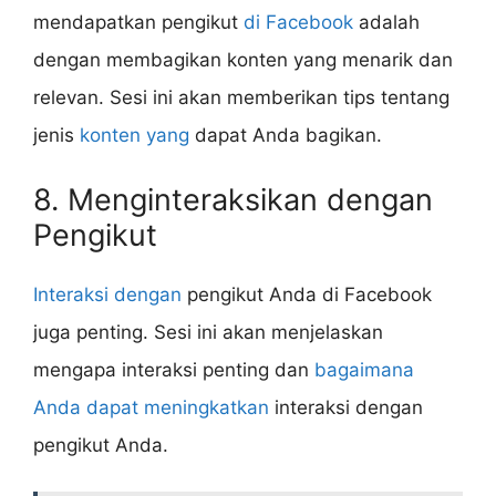
mendapatkan pengikut
di Facebook
adalah
dengan membagikan konten yang menarik dan
relevan. Sesi ini akan memberikan tips tentang
jenis
konten yang
dapat Anda bagikan.
8. Menginteraksikan dengan
Pengikut
Interaksi dengan
pengikut Anda di Facebook
juga penting. Sesi ini akan menjelaskan
mengapa interaksi penting dan
bagaimana
Anda dapat meningkatkan
interaksi dengan
pengikut Anda.