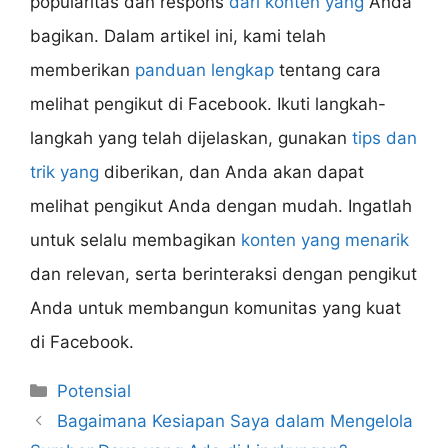
popularitas dan respons
dari konten yang
Anda
bagikan. Dalam artikel ini, kami telah
memberikan
panduan lengkap
tentang cara
melihat pengikut di Facebook. Ikuti langkah-
langkah yang telah dijelaskan, gunakan
tips dan
trik yang
diberikan, dan Anda akan dapat
melihat pengikut Anda dengan mudah. Ingatlah
untuk selalu membagikan
konten yang menarik
dan relevan, serta berinteraksi dengan pengikut
Anda untuk membangun komunitas yang kuat
di Facebook.
Categories
Potensial
Bagaimana Kesiapan Saya dalam Mengelola