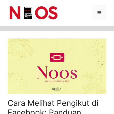
Skip
Menu
to
content
Cara Melihat Pengikut di
Facebook: Panduan