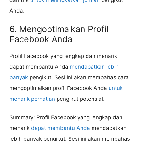
dan trik
untuk meningkatkan jumlah
pengikut
Anda.
6. Mengoptimalkan Profil
Facebook Anda
Profil Facebook yang lengkap dan menarik
dapat membantu Anda
mendapatkan lebih
banyak
pengikut. Sesi ini akan membahas cara
mengoptimalkan profil Facebook Anda
untuk
menarik perhatian
pengikut potensial.
Summary: Profil Facebook yang lengkap dan
menarik
dapat membantu Anda
mendapatkan
lebih banyak pengikut. Sesi ini akan membahas