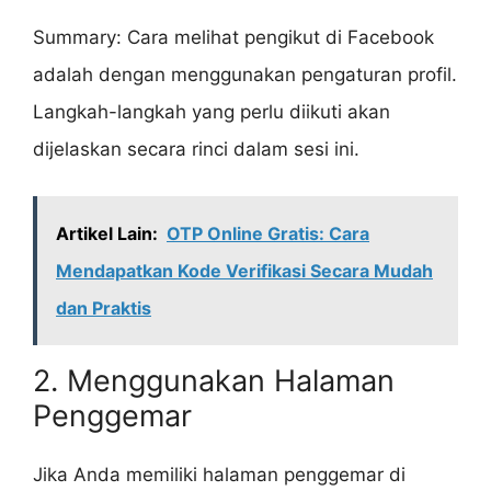
Summary: Cara melihat pengikut di Facebook
adalah dengan menggunakan pengaturan profil.
Langkah-langkah yang perlu diikuti akan
dijelaskan secara rinci dalam sesi ini.
Artikel Lain:
OTP Online Gratis: Cara
Mendapatkan Kode Verifikasi Secara Mudah
dan Praktis
2. Menggunakan Halaman
Penggemar
Jika Anda memiliki halaman penggemar di