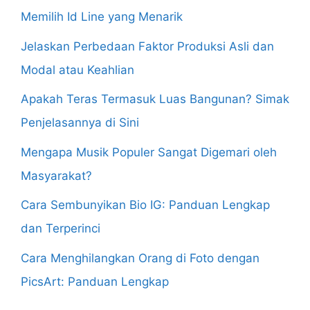
Memilih Id Line yang Menarik
Jelaskan Perbedaan Faktor Produksi Asli dan
Modal atau Keahlian
Apakah Teras Termasuk Luas Bangunan? Simak
Penjelasannya di Sini
Mengapa Musik Populer Sangat Digemari oleh
Masyarakat?
Cara Sembunyikan Bio IG: Panduan Lengkap
dan Terperinci
Cara Menghilangkan Orang di Foto dengan
PicsArt: Panduan Lengkap