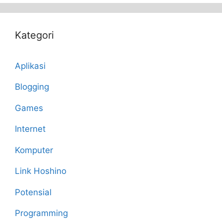
Kategori
Aplikasi
Blogging
Games
Internet
Komputer
Link Hoshino
Potensial
Programming