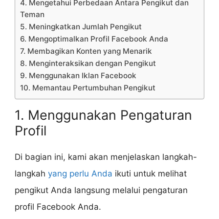
4. Mengetahui Perbedaan Antara Pengikut dan
Teman
5. Meningkatkan Jumlah Pengikut
6. Mengoptimalkan Profil Facebook Anda
7. Membagikan Konten yang Menarik
8. Menginteraksikan dengan Pengikut
9. Menggunakan Iklan Facebook
10. Memantau Pertumbuhan Pengikut
1. Menggunakan Pengaturan
Profil
Di bagian ini, kami akan menjelaskan langkah-
langkah
yang perlu Anda
ikuti untuk melihat
pengikut Anda langsung melalui pengaturan
profil Facebook Anda.