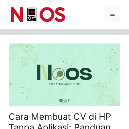
Skip
Menu
to
content
Cara Membuat CV di HP
Tanpa Aplikasi: Panduan