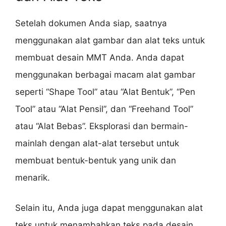
Setelah dokumen Anda siap, saatnya
menggunakan alat gambar dan alat teks untuk
membuat desain MMT Anda. Anda dapat
menggunakan berbagai macam alat gambar
seperti “Shape Tool” atau “Alat Bentuk”, “Pen
Tool” atau “Alat Pensil”, dan “Freehand Tool”
atau “Alat Bebas”. Eksplorasi dan bermain-
mainlah dengan alat-alat tersebut untuk
membuat bentuk-bentuk yang unik dan
menarik.
Selain itu, Anda juga dapat menggunakan alat
teks untuk menambahkan teks pada desain