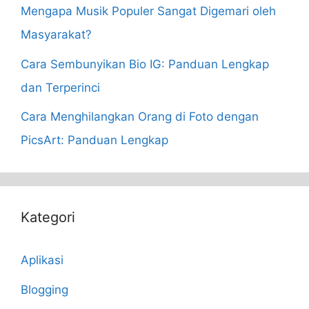
Mengapa Musik Populer Sangat Digemari oleh
Masyarakat?
Cara Sembunyikan Bio IG: Panduan Lengkap
dan Terperinci
Cara Menghilangkan Orang di Foto dengan
PicsArt: Panduan Lengkap
Kategori
Aplikasi
Blogging