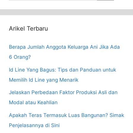
for:
Arikel Terbaru
Berapa Jumlah Anggota Keluarga Ani Jika Ada
6 Orang?
Id Line Yang Bagus: Tips dan Panduan untuk
Memilih Id Line yang Menarik
Jelaskan Perbedaan Faktor Produksi Asli dan
Modal atau Keahlian
Apakah Teras Termasuk Luas Bangunan? Simak
Penjelasannya di Sini