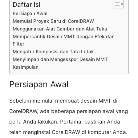
Daftar Isi
Persiapan Awal
Memulai Proyek Baru di CorelDRAW
Menggunakan Alat Gambar dan Alat Teks
Mempercantik Desain MMT dengan Efek dan
Filter
Mengatur Komposisi dan Tata Letak
Menyimpan dan Mengekspor Desain MMT
Kesimpulan
Persiapan Awal
Sebelum memulai membuat desain MMT di
CorelDRAW, ada beberapa persiapan awal yang
perlu Anda lakukan. Pertama, pastikan Anda
telah menginstal CorelDRAW di komputer Anda.