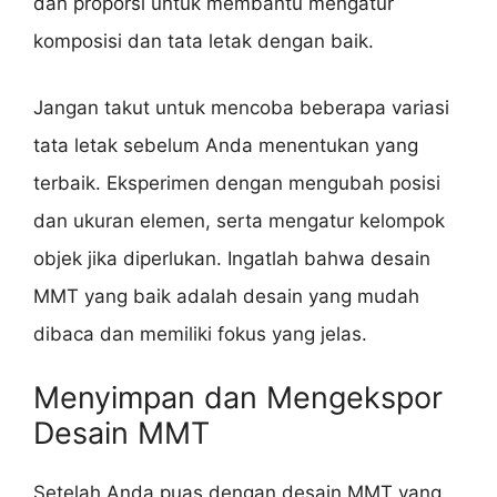
dan proporsi untuk membantu mengatur
komposisi dan tata letak dengan baik.
Jangan takut untuk mencoba beberapa variasi
tata letak sebelum Anda menentukan yang
terbaik. Eksperimen dengan mengubah posisi
dan ukuran elemen, serta mengatur kelompok
objek jika diperlukan. Ingatlah bahwa desain
MMT yang baik adalah desain yang mudah
dibaca dan memiliki fokus yang jelas.
Menyimpan dan Mengekspor
Desain MMT
Setelah Anda puas dengan desain MMT yang