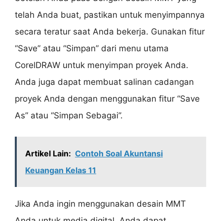
telah Anda buat, pastikan untuk menyimpannya
secara teratur saat Anda bekerja. Gunakan fitur
“Save” atau “Simpan” dari menu utama
CorelDRAW untuk menyimpan proyek Anda.
Anda juga dapat membuat salinan cadangan
proyek Anda dengan menggunakan fitur “Save
As” atau “Simpan Sebagai”.
Artikel Lain:
Contoh Soal Akuntansi
Keuangan Kelas 11
Jika Anda ingin menggunakan desain MMT
Anda untuk media digital, Anda dapat