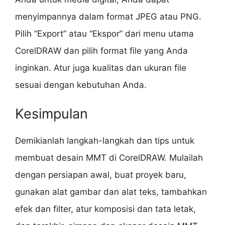
menyimpannya dalam format JPEG atau PNG.
Pilih “Export” atau “Ekspor” dari menu utama
CorelDRAW dan pilih format file yang Anda
inginkan. Atur juga kualitas dan ukuran file
sesuai dengan kebutuhan Anda.
Kesimpulan
Demikianlah langkah-langkah dan tips untuk
membuat desain MMT di CorelDRAW. Mulailah
dengan persiapan awal, buat proyek baru,
gunakan alat gambar dan alat teks, tambahkan
efek dan filter, atur komposisi dan tata letak,