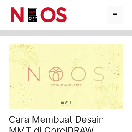
Skip
Menu
to
content
Cara Membuat Desain
MMT di CorelDRAW