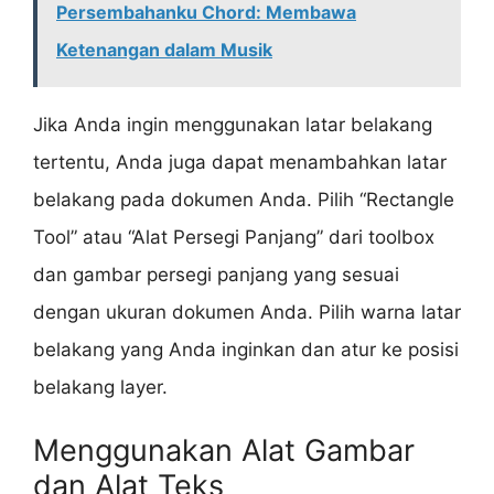
Persembahanku Chord: Membawa
Ketenangan dalam Musik
Jika Anda ingin menggunakan latar belakang
tertentu, Anda juga dapat menambahkan latar
belakang pada dokumen Anda. Pilih “Rectangle
Tool” atau “Alat Persegi Panjang” dari toolbox
dan gambar persegi panjang yang sesuai
dengan ukuran dokumen Anda. Pilih warna latar
belakang yang Anda inginkan dan atur ke posisi
belakang layer.
Menggunakan Alat Gambar
dan Alat Teks