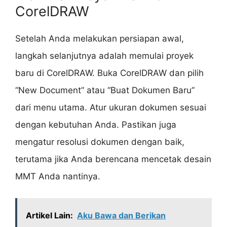
CorelDRAW
Setelah Anda melakukan persiapan awal,
langkah selanjutnya adalah memulai proyek
baru di CorelDRAW. Buka CorelDRAW dan pilih
“New Document” atau “Buat Dokumen Baru”
dari menu utama. Atur ukuran dokumen sesuai
dengan kebutuhan Anda. Pastikan juga
mengatur resolusi dokumen dengan baik,
terutama jika Anda berencana mencetak desain
MMT Anda nantinya.
Artikel Lain:
Aku Bawa dan Berikan