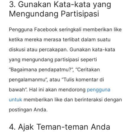
3. Gunakan Kata-kata yang
Mengundang Partisipasi
Pengguna Facebook seringkali memberikan like
ketika mereka merasa terlibat dalam suatu
diskusi atau percakapan. Gunakan kata-kata
yang mengundang partisipasi seperti
“Bagaimana pendapatmu?”, “Ceritakan
pengalamanmu”, atau “Tulis komentar di
bawah”. Hal ini akan mendorong
pengguna
untuk
memberikan like dan berinteraksi dengan
postingan Anda.
4. Ajak Teman-teman Anda