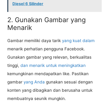
Diesel 6 Silinder
2. Gunakan Gambar yang
Menarik
Gambar memiliki daya tarik
yang kuat dalam
menarik perhatian pengguna Facebook.
Gunakan gambar yang relevan, berkualitas
tinggi,
dan menarik untuk meningkatkan
kemungkinan mendapatkan like. Pastikan
gambar
yang Anda
gunakan sesuai dengan
konten yang dibagikan dan berusaha untuk
membuatnya seunik mungkin.