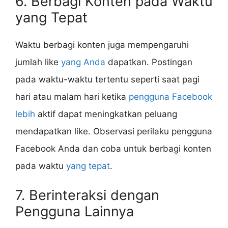
6. Berbagi Konten pada Waktu
yang Tepat
Waktu berbagi konten juga mempengaruhi
jumlah like
yang Anda
dapatkan. Postingan
pada waktu-waktu tertentu seperti saat pagi
hari atau malam hari ketika
pengguna Facebook
lebih
aktif dapat meningkatkan peluang
mendapatkan like. Observasi perilaku pengguna
Facebook Anda dan coba untuk berbagi konten
pada waktu
yang tepat
.
7. Berinteraksi dengan
Pengguna Lainnya