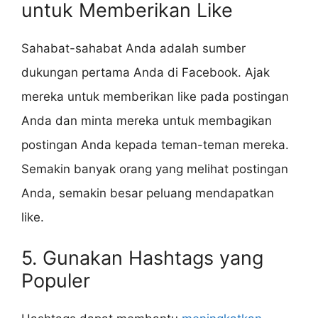
untuk Memberikan Like
Sahabat-sahabat Anda adalah sumber
dukungan pertama Anda di Facebook. Ajak
mereka untuk memberikan like pada postingan
Anda dan minta mereka untuk membagikan
postingan Anda kepada teman-teman mereka.
Semakin banyak orang yang melihat postingan
Anda, semakin besar peluang mendapatkan
like.
5. Gunakan Hashtags yang
Populer