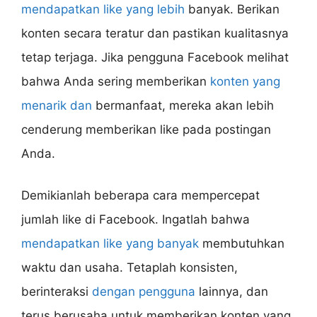
mendapatkan like yang lebih
banyak. Berikan
konten secara teratur dan pastikan kualitasnya
tetap terjaga. Jika pengguna Facebook melihat
bahwa Anda sering memberikan
konten yang
menarik dan
bermanfaat, mereka akan lebih
cenderung memberikan like pada postingan
Anda.
Demikianlah beberapa cara mempercepat
jumlah like di Facebook. Ingatlah bahwa
mendapatkan like yang banyak
membutuhkan
waktu dan usaha. Tetaplah konsisten,
berinteraksi
dengan pengguna
lainnya, dan
terus berusaha untuk memberikan konten yang