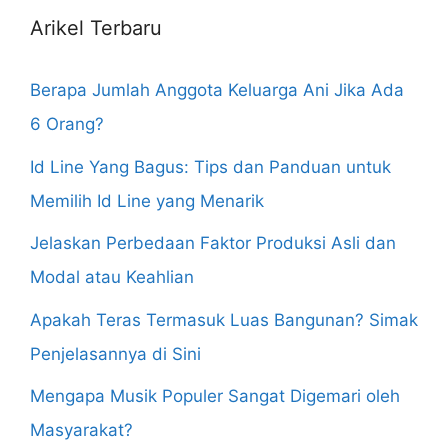
Arikel Terbaru
Berapa Jumlah Anggota Keluarga Ani Jika Ada
6 Orang?
Id Line Yang Bagus: Tips dan Panduan untuk
Memilih Id Line yang Menarik
Jelaskan Perbedaan Faktor Produksi Asli dan
Modal atau Keahlian
Apakah Teras Termasuk Luas Bangunan? Simak
Penjelasannya di Sini
Mengapa Musik Populer Sangat Digemari oleh
Masyarakat?