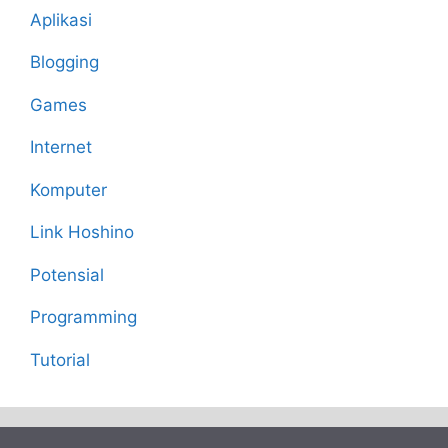
Aplikasi
Blogging
Games
Internet
Komputer
Link Hoshino
Potensial
Programming
Tutorial