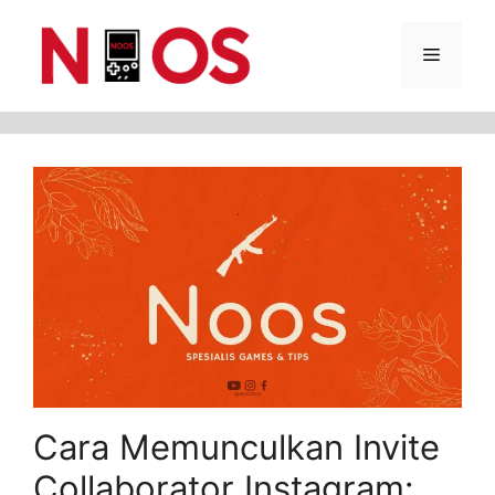
Skip
Menu
to
content
Cara Memunculkan Invite
Collaborator Instagram: