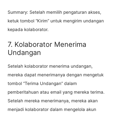
Summary: Setelah memilih pengaturan akses,
ketuk tombol “Kirim” untuk mengirim undangan
kepada kolaborator.
7. Kolaborator Menerima
Undangan
Setelah kolaborator menerima undangan,
mereka dapat menerimanya dengan mengetuk
tombol “Terima Undangan” dalam
pemberitahuan atau email yang mereka terima.
Setelah mereka menerimanya, mereka akan
menjadi kolaborator dalam mengelola akun