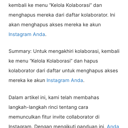
kembali ke menu “Kelola Kolaborasi” dan
menghapus mereka dari daftar kolaborator. Ini
akan menghapus akses mereka ke akun
Instagram Anda
.
Summary: Untuk mengakhiri kolaborasi, kembali
ke menu “Kelola Kolaborasi” dan hapus
kolaborator dari daftar untuk menghapus akses
mereka ke akun
Instagram Anda
.
Dalam artikel ini, kami telah membahas
langkah-langkah rinci tentang cara
memunculkan fitur invite collaborator di
Instagram. Dengan mengikuti panduan ini,
Anda