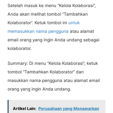
Setelah masuk ke menu “Kelola Kolaborasi”,
Anda akan melihat tombol “Tambahkan
Kolaborator”. Ketuk tombol ini
untuk
memasukkan nama pengguna
atau alamat
email orang yang ingin Anda undang sebagai
kolaborator.
Summary: Di menu “Kelola Kolaborasi”, ketuk
tombol “Tambahkan Kolaborator” dan
masukkan nama pengguna atau alamat email
orang yang ingin Anda undang.
Artikel Lain:
Perusahaan yang Menawarkan