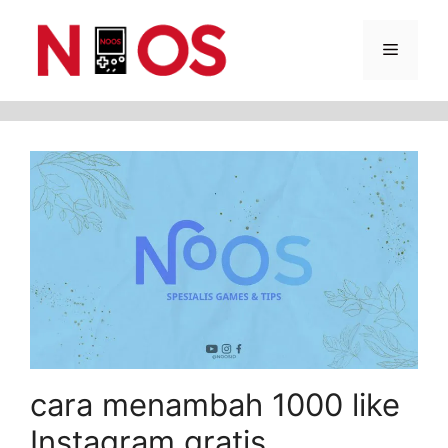
Skip
Menu
to
content
cara menambah 1000 like
Instagram gratis