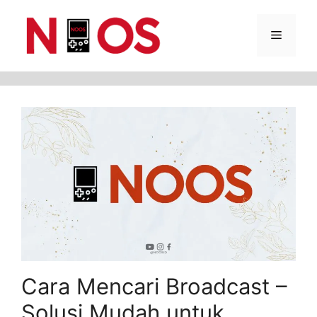
Skip
Menu
to
content
Cara Mencari Broadcast –
Solusi Mudah untuk