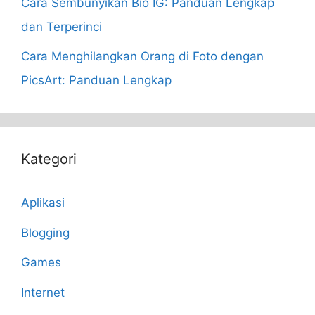
Cara Sembunyikan Bio IG: Panduan Lengkap
dan Terperinci
Cara Menghilangkan Orang di Foto dengan
PicsArt: Panduan Lengkap
Kategori
Aplikasi
Blogging
Games
Internet