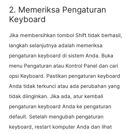
2. Memeriksa Pengaturan
Keyboard
Jika membersihkan tombol Shift tidak berhasil,
langkah selanjutnya adalah memeriksa
pengaturan keyboard di sistem Anda. Buka
menu Pengaturan atau Kontrol Panel dan cari
opsi Keyboard. Pastikan pengaturan keyboard
Anda tidak terkunci atau ada perubahan yang
tidak diinginkan. Jika ada, atur kembali
pengaturan keyboard Anda ke pengaturan
default. Setelah mengubah pengaturan
keyboard, restart komputer Anda dan lihat