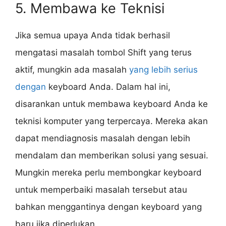
5. Membawa ke Teknisi
Jika semua upaya Anda tidak berhasil
mengatasi masalah tombol Shift yang terus
aktif, mungkin ada masalah
yang lebih serius
dengan
keyboard Anda. Dalam hal ini,
disarankan untuk membawa keyboard Anda ke
teknisi komputer yang terpercaya. Mereka akan
dapat mendiagnosis masalah dengan lebih
mendalam dan memberikan solusi yang sesuai.
Mungkin mereka perlu membongkar keyboard
untuk memperbaiki masalah tersebut atau
bahkan menggantinya dengan keyboard yang
baru jika diperlukan.