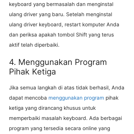
keyboard yang bermasalah dan menginstal
ulang driver yang baru. Setelah menginstal
ulang driver keyboard, restart komputer Anda
dan periksa apakah tombol Shift yang terus
aktif telah diperbaiki.
4. Menggunakan Program
Pihak Ketiga
Jika semua langkah di atas tidak berhasil, Anda
dapat mencoba
menggunakan program
pihak
ketiga yang dirancang khusus untuk
memperbaiki masalah keyboard. Ada berbagai
program yang tersedia secara online yang