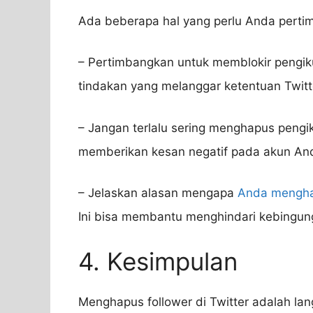
Ada beberapa hal yang perlu Anda pertim
– Pertimbangkan untuk memblokir pengi
tindakan yang melanggar ketentuan Twitt
– Jangan terlalu sering menghapus pengiku
memberikan kesan negatif pada akun An
– Jelaskan alasan mengapa
Anda mengha
Ini bisa membantu menghindari kebingung
4. Kesimpulan
Menghapus follower di Twitter adalah la