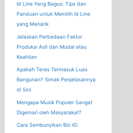
Id Line Yang Bagus: Tips dan
Panduan untuk Memilih Id Line
yang Menarik
Jelaskan Perbedaan Faktor
Produksi Asli dan Modal atau
Keahlian
Apakah Teras Termasuk Luas
Bangunan? Simak Penjelasannya
di Sini
Mengapa Musik Populer Sangat
Digemari oleh Masyarakat?
Cara Sembunyikan Bio IG: