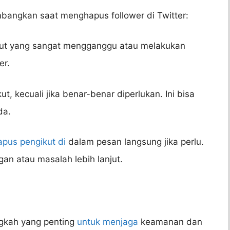
bangkan saat menghapus follower di Twitter:
kut yang sangat mengganggu atau melakukan
er.
t, kecuali jika benar-benar diperlukan. Ini bisa
da.
pus pengikut di
dalam pesan langsung jika perlu.
an atau masalah lebih lanjut.
ngkah yang penting
untuk menjaga
keamanan dan