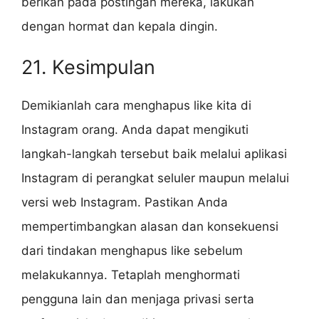
berikan pada postingan mereka, lakukan
dengan hormat dan kepala dingin.
21. Kesimpulan
Demikianlah cara menghapus like kita di
Instagram orang. Anda dapat mengikuti
langkah-langkah tersebut baik melalui aplikasi
Instagram di perangkat seluler maupun melalui
versi web Instagram. Pastikan Anda
mempertimbangkan alasan dan konsekuensi
dari tindakan menghapus like sebelum
melakukannya. Tetaplah menghormati
pengguna lain dan menjaga privasi serta