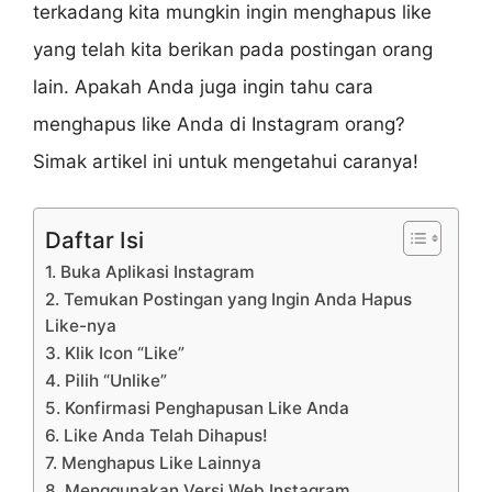
terkadang kita mungkin ingin menghapus like
yang telah kita berikan pada postingan orang
lain. Apakah Anda juga ingin tahu cara
menghapus like Anda di Instagram orang?
Simak artikel ini untuk mengetahui caranya!
Daftar Isi
1. Buka Aplikasi Instagram
2. Temukan Postingan yang Ingin Anda Hapus
Like-nya
3. Klik Icon “Like”
4. Pilih “Unlike”
5. Konfirmasi Penghapusan Like Anda
6. Like Anda Telah Dihapus!
7. Menghapus Like Lainnya
8. Menggunakan Versi Web Instagram