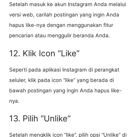
Setelah masuk ke akun Instagram Anda melalui
versi web, carilah postingan yang ingin Anda
hapus like-nya dengan menggunakan fitur
pencarian atau menggulir beranda Anda.
12. Klik Icon “Like”
Seperti pada aplikasi Instagram di perangkat
seluler, klik pada icon “like” yang berada di
bawah postingan yang ingin Anda hapus like-
nya.
13. Pilih “Unlike”
Setelah mengklik icon “like”, pilih opsi “Unlike” di