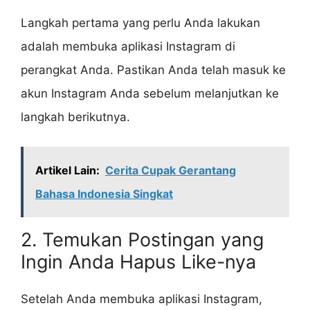
Langkah pertama yang perlu Anda lakukan
adalah membuka aplikasi Instagram di
perangkat Anda. Pastikan Anda telah masuk ke
akun Instagram Anda sebelum melanjutkan ke
langkah berikutnya.
Artikel Lain:
Cerita Cupak Gerantang
Bahasa Indonesia Singkat
2. Temukan Postingan yang
Ingin Anda Hapus Like-nya
Setelah Anda membuka aplikasi Instagram,