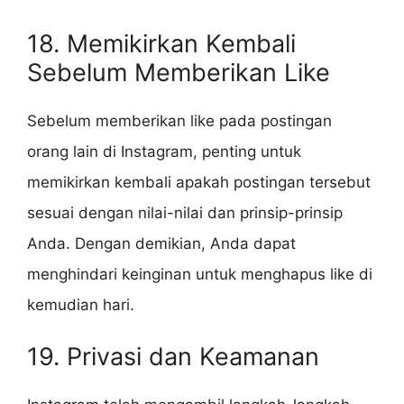
18. Memikirkan Kembali
Sebelum Memberikan Like
Sebelum memberikan like pada postingan
orang lain di Instagram, penting untuk
memikirkan kembali apakah postingan tersebut
sesuai dengan nilai-nilai dan prinsip-prinsip
Anda. Dengan demikian, Anda dapat
menghindari keinginan untuk menghapus like di
kemudian hari.
19. Privasi dan Keamanan