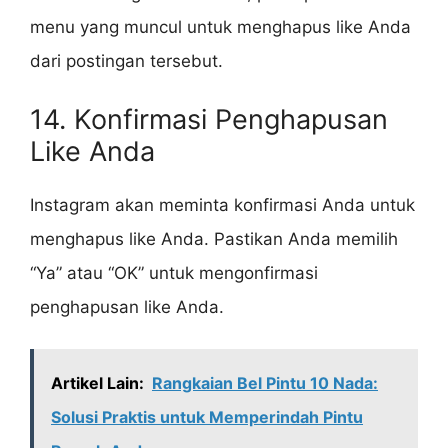
menu yang muncul untuk menghapus like Anda
dari postingan tersebut.
14. Konfirmasi Penghapusan
Like Anda
Instagram akan meminta konfirmasi Anda untuk
menghapus like Anda. Pastikan Anda memilih
“Ya” atau “OK” untuk mengonfirmasi
penghapusan like Anda.
Artikel Lain:
Rangkaian Bel Pintu 10 Nada:
Solusi Praktis untuk Memperindah Pintu