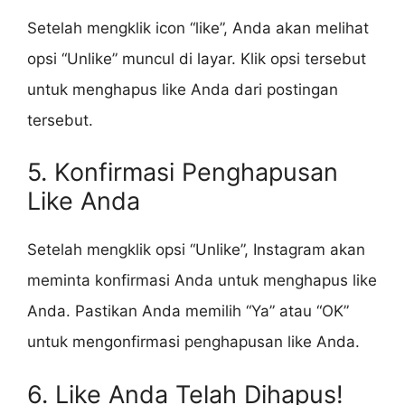
Setelah mengklik icon “like”, Anda akan melihat
opsi “Unlike” muncul di layar. Klik opsi tersebut
untuk menghapus like Anda dari postingan
tersebut.
5. Konfirmasi Penghapusan
Like Anda
Setelah mengklik opsi “Unlike”, Instagram akan
meminta konfirmasi Anda untuk menghapus like
Anda. Pastikan Anda memilih “Ya” atau “OK”
untuk mengonfirmasi penghapusan like Anda.
6. Like Anda Telah Dihapus!