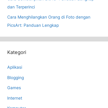
dan Terperinci
Cara Menghilangkan Orang di Foto dengan
PicsArt: Panduan Lengkap
Kategori
Aplikasi
Blogging
Games
Internet