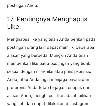
postingan Anda.
17. Pentingnya Menghapus
Like
Menghapus like yang telah Anda berikan pada
postingan orang lain dapat memiliki beberapa
alasan yang berbeda. Mungkin Anda telah
memberikan like pada postingan yang tidak
sesuai dengan nilai-nilai atau prinsip-prinsip
Anda, atau Anda ingin menjaga privasi dan
preferensi Anda tetap terjaga. Terlepas dari
alasan Anda, menghapus like adalah pilihan
yang sah dan dapat dilakukan di Instagram.