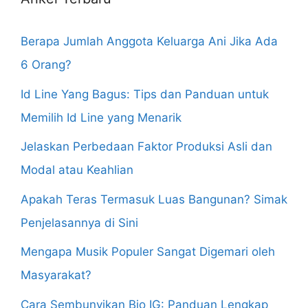
Berapa Jumlah Anggota Keluarga Ani Jika Ada
6 Orang?
Id Line Yang Bagus: Tips dan Panduan untuk
Memilih Id Line yang Menarik
Jelaskan Perbedaan Faktor Produksi Asli dan
Modal atau Keahlian
Apakah Teras Termasuk Luas Bangunan? Simak
Penjelasannya di Sini
Mengapa Musik Populer Sangat Digemari oleh
Masyarakat?
Cara Sembunyikan Bio IG: Panduan Lengkap