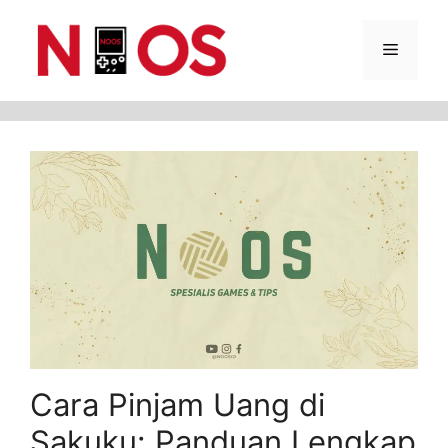
Skip
Menu
to
content
Cara Pinjam Uang di
Sakuku: Panduan Lengkap