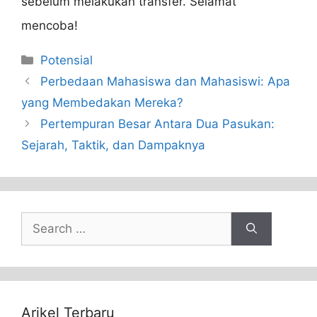
sebelum melakukan transfer. Selamat
mencoba!
Categories
Potensial
Perbedaan Mahasiswa dan Mahasiswi: Apa
yang Membedakan Mereka?
Pertempuran Besar Antara Dua Pasukan:
Sejarah, Taktik, dan Dampaknya
Search
for:
Arikel Terbaru