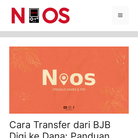
Skip
Menu
to
content
Cara Transfer dari BJB
Digi ke Dana: Panduan