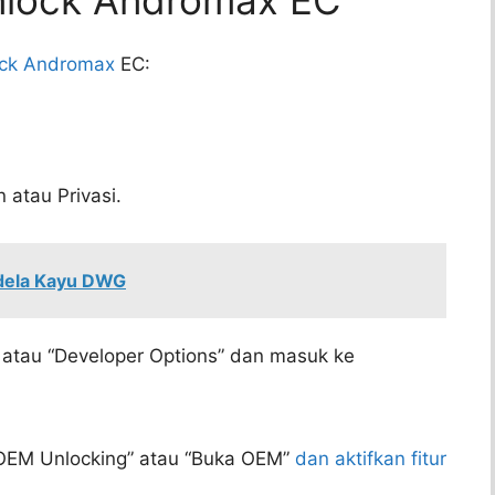
nlock Andromax EC
ock Andromax
EC:
 atau Privasi.
ndela Kayu DWG
 atau “Developer Options” dan masuk ke
“OEM Unlocking” atau “Buka OEM”
dan aktifkan fitur