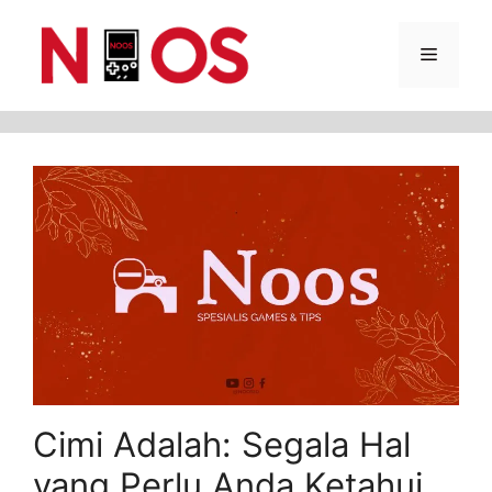
Skip
Menu
to
content
Cimi Adalah: Segala Hal
yang Perlu Anda Ketahui