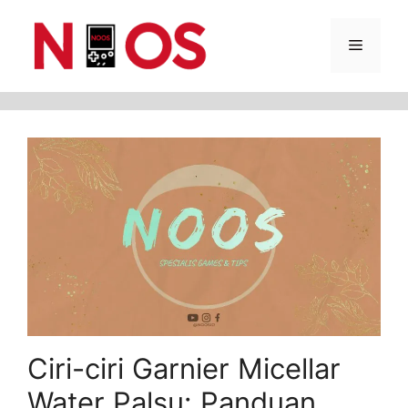
Skip
Menu
to
content
Ciri-ciri Garnier Micellar
Water Palsu: Panduan