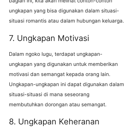
bagian ini, kita akan melihat contoh-contoh
ungkapan yang bisa digunakan dalam situasi-
situasi romantis atau dalam hubungan keluarga.
7. Ungkapan Motivasi
Dalam ngoko lugu, terdapat ungkapan-
ungkapan yang digunakan untuk memberikan
motivasi dan semangat kepada orang lain.
Ungkapan-ungkapan ini dapat digunakan dalam
situasi-situasi di mana seseorang
membutuhkan dorongan atau semangat.
8. Ungkapan Keheranan