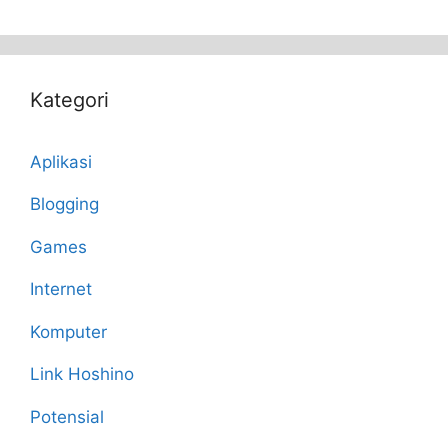
Kategori
Aplikasi
Blogging
Games
Internet
Komputer
Link Hoshino
Potensial