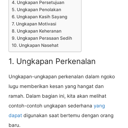
4. Ungkapan Persetujuan
5. Ungkapan Penolakan
6. Ungkapan Kasih Sayang
7. Ungkapan Motivasi
8. Ungkapan Keheranan
9. Ungkapan Perasaan Sedih
10. Ungkapan Nasehat
1. Ungkapan Perkenalan
Ungkapan-ungkapan perkenalan dalam ngoko
lugu memberikan kesan yang hangat dan
ramah. Dalam bagian ini, kita akan melihat
contoh-contoh ungkapan sederhana
yang
dapat
digunakan saat bertemu dengan orang
baru.