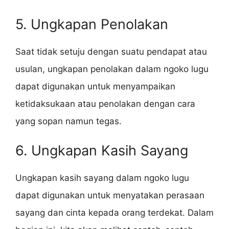
5. Ungkapan Penolakan
Saat tidak setuju dengan suatu pendapat atau
usulan, ungkapan penolakan dalam ngoko lugu
dapat digunakan untuk menyampaikan
ketidaksukaan atau penolakan dengan cara
yang sopan namun tegas.
6. Ungkapan Kasih Sayang
Ungkapan kasih sayang dalam ngoko lugu
dapat digunakan untuk menyatakan perasaan
sayang dan cinta kepada orang terdekat. Dalam