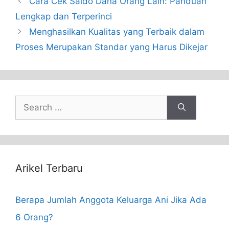
Cara Cek Saldo Dana Orang Lain: Panduan
Lengkap dan Terperinci
Menghasilkan Kualitas yang Terbaik dalam
Proses Merupakan Standar yang Harus Dikejar
Search
for:
Arikel Terbaru
Berapa Jumlah Anggota Keluarga Ani Jika Ada
6 Orang?